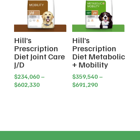
Hill’s
Hill’s
Prescription
Prescription
Diet Joint Care
Diet Metabolic
J/D
+ Mobility
$
234,060
–
$
359,540
–
Price
Price
$
602,330
$
691,290
range:
range:
$234,060
$359,540
through
through
$602,330
$691,290