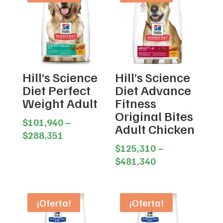
Hill’s Science
Hill’s Science
Diet Perfect
Diet Advance
Weight Adult
Fitness
Original Bites
$
101,940
–
Adult Chicken
Price
$
288,351
range:
$
125,310
–
$101,940
Price
$
481,340
through
range:
$288,351
$125,310
through
¡Oferta!
¡Oferta!
$481,340