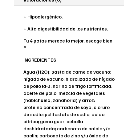
+ Hipoalergénico.
+ Alta digestibilidad de los nutrientes.
Tu 4 patas merece lo mejor, escoge bien
®
INGREDIENTES
Agua (H2O); pasta de carne de vacuno;
hígado de vacuno; hidrolizado de hígado
de pollo ld-3; harina de trigo fortificada;
aceite de pollo; mezcla de vegetales
(habichuela, zanahoria) y arroz;
proteína concentrada de soya, cloruro
de sodio; polifosfato de sodio; ácido
cítrico; goma guar; cebolla
deshidratada; carbonato de calcio y/o
caolín; carbonato de zinc y/u óxido de