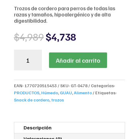
Trozos de cordero para perros de todas las
razas y tamaños, hipoalergénico y de alta
digestibilidad.
Original
Current
$
4,989
$
4,738
price
price
was:
is:
Agility
$4,989.
$4,738.
Añadir al carrito
Gold
Trozos
de
Carne
EAN:
1770720515453
SKU:
GT-0478
Categorías:
de
PRODUCTOS
,
Húmedo
,
GUAU
,
Alimento
Etiquetas:
Cordero
Snack de cordero
,
trozos
100g
cantidad
Descripción
Valoraciones (0)