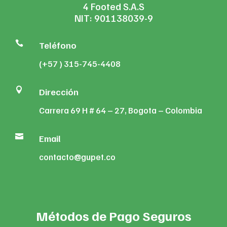
4 Footed S.A.S
NIT: 901138039-9

Teléfono
(+57 ) 315-745-4408

Dirección
Carrera 69 H # 64 – 27, Bogota – Colombia

Email
contacto@gupet.co
Métodos de Pago Seguros