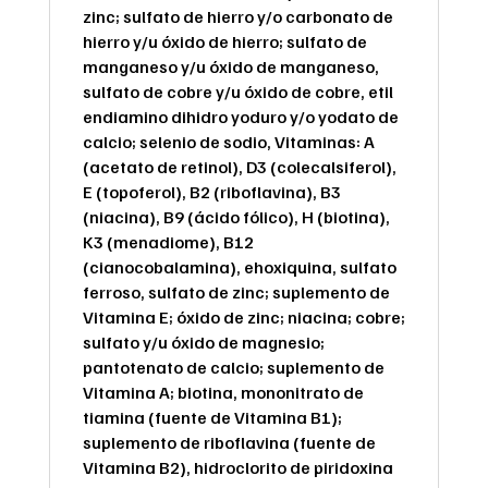
zinc; sulfato de hierro y/o carbonato de
hierro y/u óxido de hierro; sulfato de
manganeso y/u óxido de manganeso,
sulfato de cobre y/u óxido de cobre, etil
endiamino dihidro yoduro y/o yodato de
calcio; selenio de sodio, Vitaminas: A
(acetato de retinol), D3 (colecalsiferol),
E (topoferol), B2 (riboflavina), B3
(niacina), B9 (ácido fólico), H (biotina),
K3 (menadiome), B12
(cianocobalamina), ehoxiquina, sulfato
ferroso, sulfato de zinc; suplemento de
Vitamina E; óxido de zinc; niacina; cobre;
sulfato y/u óxido de magnesio;
pantotenato de calcio; suplemento de
Vitamina A; biotina, mononitrato de
tiamina (fuente de Vitamina B1);
suplemento de riboflavina (fuente de
Vitamina B2), hidroclorito de piridoxina