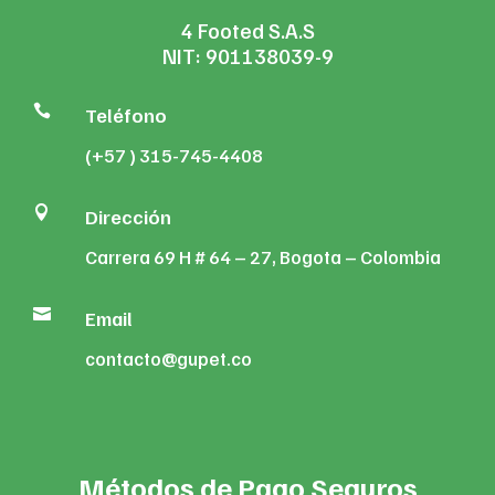
4 Footed S.A.S
NIT: 901138039-9

Teléfono
(+57 ) 315-745-4408

Dirección
Carrera 69 H # 64 – 27, Bogota – Colombia

Email
contacto@gupet.co
Métodos de Pago Seguros