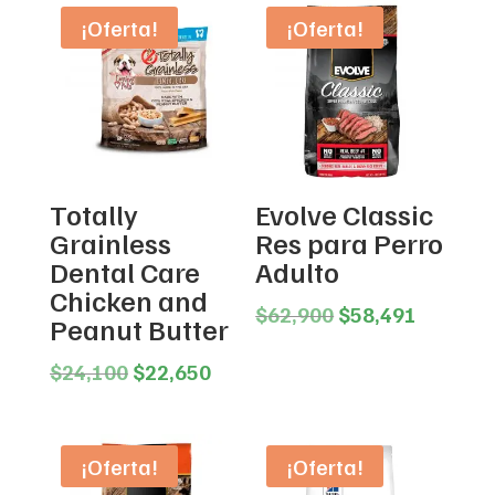
¡Oferta!
¡Oferta!
Totally
Evolve Classic
Grainless
Res para Perro
Dental Care
Adulto
Chicken and
Original
Current
$
62,900
$
58,491
Peanut Butter
price
price
Original
Current
was:
is:
$
24,100
$
22,650
price
price
$62,900.
$58,491
was:
is:
$24,100.
$22,650.
¡Oferta!
¡Oferta!