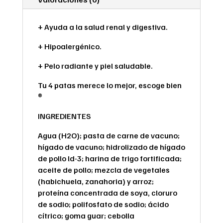
+ Ayuda a la salud renal y digestiva.
+ Hipoalergénico.
+ Pelo radiante y piel saludable.
Tu 4 patas merece lo mejor, escoge bien
®
INGREDIENTES
Agua (H2O); pasta de carne de vacuno;
hígado de vacuno; hidrolizado de hígado
de pollo ld-3; harina de trigo fortificada;
aceite de pollo; mezcla de vegetales
(habichuela, zanahoria) y arroz;
proteína concentrada de soya, cloruro
de sodio; polifosfato de sodio; ácido
cítrico; goma guar; cebolla