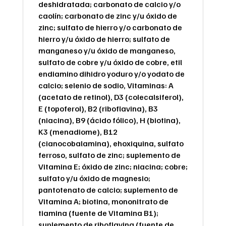
deshidratada; carbonato de calcio y/o
caolín; carbonato de zinc y/u óxido de
zinc; sulfato de hierro y/o carbonato de
hierro y/u óxido de hierro; sulfato de
manganeso y/u óxido de manganeso,
sulfato de cobre y/u óxido de cobre, etil
endiamino dihidro yoduro y/o yodato de
calcio; selenio de sodio, Vitaminas: A
(acetato de retinol), D3 (colecalsiferol),
E (topoferol), B2 (riboflavina), B3
(niacina), B9 (ácido fólico), H (biotina),
K3 (menadiome), B12
(cianocobalamina), ehoxiquina, sulfato
ferroso, sulfato de zinc; suplemento de
Vitamina E; óxido de zinc; niacina; cobre;
sulfato y/u óxido de magnesio;
pantotenato de calcio; suplemento de
Vitamina A; biotina, mononitrato de
tiamina (fuente de Vitamina B1);
suplemento de riboflavina (fuente de