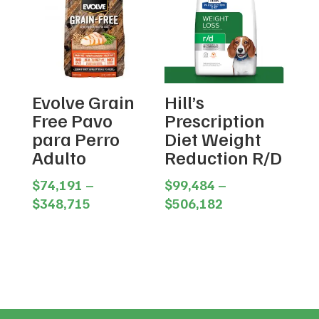
Evolve Grain
Hill’s
Free Pavo
Prescription
para Perro
Diet Weight
Adulto
Reduction R/D
$
74,191
–
$
99,484
–
Price
Price
$
348,715
$
506,182
range:
range:
$74,191
$99,484
through
through
$348,715
$506,182