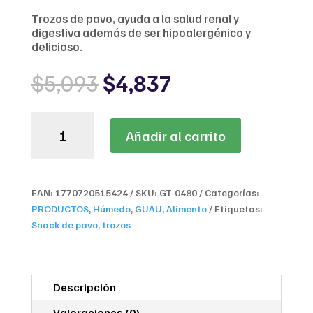
Trozos de pavo, ayuda a la salud renal y
digestiva además de ser hipoalergénico y
delicioso.
Original
Current
$
5,093
$
4,837
price
price
was:
is:
Agility
$5,093.
$4,837.
Añadir al carrito
Gold
Trozos
de
Carne
EAN:
1770720515424
SKU:
GT-0480
Categorías:
de
PRODUCTOS
,
Húmedo
,
GUAU
,
Alimento
Etiquetas:
Pavo
Snack de pavo
,
trozos
100g
cantidad
Descripción
Valoraciones (0)