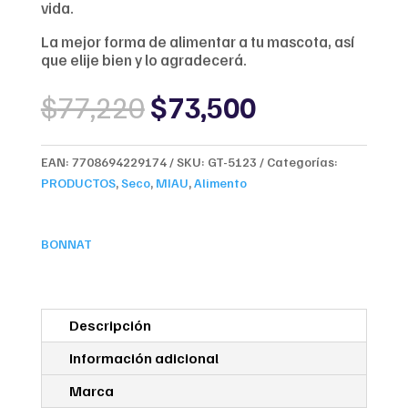
vida.
La mejor forma de alimentar a tu mascota, así
que elije bien y lo agradecerá.
Original
Current
$
77,220
$
73,500
price
price
was:
is:
$77,220.
$73,500.
EAN:
7708694229174
SKU:
GT-5123
Categorías:
PRODUCTOS
,
Seco
,
MIAU
,
Alimento
BONNAT
Descripción
Información adicional
Marca