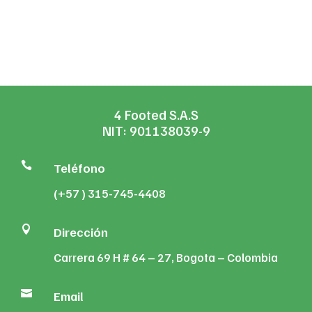
through
$34,887
$19,983
through
$137,467
4 Footed S.A.S
NIT: 901138039-9

Teléfono
(+57 ) 315-745-4408

Dirección
Carrera 69 H # 64 – 27, Bogota – Colombia

Email