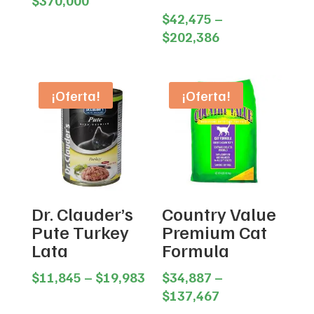
$
370,000
range:
$
42,475
–
$164,450
Price
$
202,386
through
range:
$370,000
$42,475
through
¡Oferta!
¡Oferta!
$202,386
Dr. Clauder’s
Country Value
Pute Turkey
Premium Cat
Lata
Formula
Price
$
11,845
–
$
19,983
$
34,887
–
range:
Price
$
137,467
$11,845
range: