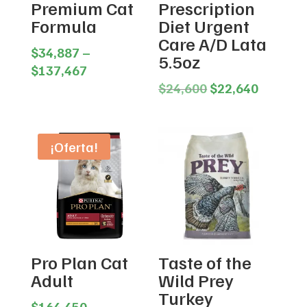
Premium Cat
Prescription
Formula
Diet Urgent
Care A/D Lata
$
34,887
–
5.5oz
Price
$
137,467
range:
Original
Current
$
24,600
$
22,640
$34,887
price
price
through
was:
is:
$137,467
$24,600.
$22,640
¡Oferta!
Pro Plan Cat
Taste of the
Adult
Wild Prey
Turkey
$
164,450
–