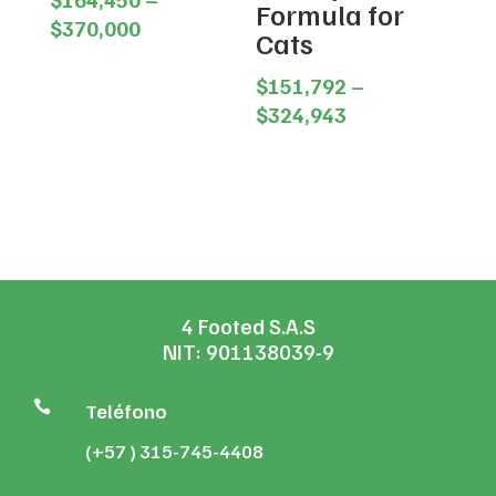
Formula for
Price
$
370,000
Cats
range:
$164,450
$
151,792
–
through
Price
$
324,943
$370,000
range:
$151,792
through
$324,943
4 Footed S.A.S
NIT: 901138039-9

Teléfono
(+57 ) 315-745-4408