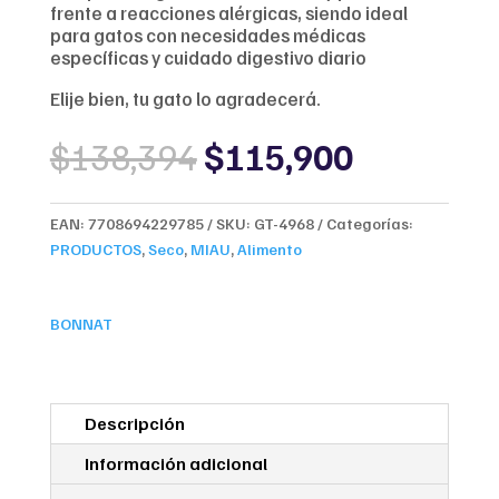
frente a reacciones alérgicas, siendo ideal
para gatos con necesidades médicas
específicas y cuidado digestivo diario
Elije bien, tu gato lo agradecerá.
Original
Current
$
138,394
$
115,900
price
price
was:
is:
$138,394.
$115,900
EAN:
7708694229785
SKU:
GT-4968
Categorías:
PRODUCTOS
,
Seco
,
MIAU
,
Alimento
BONNAT
Descripción
Información adicional