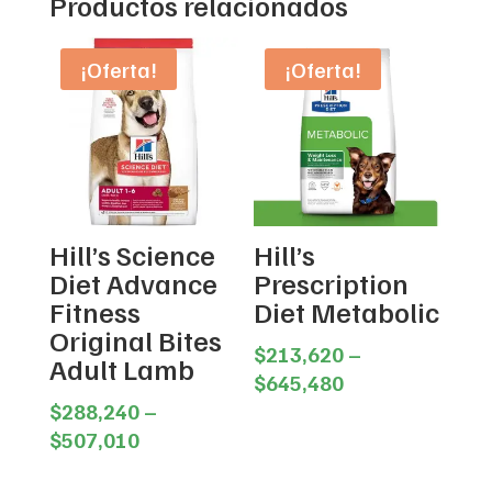
Productos relacionados
¡Oferta!
¡Oferta!
Hill’s Science
Hill’s
Diet Advance
Prescription
Fitness
Diet Metabolic
Original Bites
$
213,620
–
Adult Lamb
Price
$
645,480
range:
$
288,240
–
Price
$213,620
$
507,010
range:
through