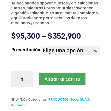
seleccionados apoyan huesos y articulaciones
fuertes, mientras fibras naturales favorecen
digestión saludable. Es un alimento completo y
equilibrado para perros activos de razas
medianas y grandes.
Price
$
95,300
–
$
352,900
range:
$95,300
Presentación
through
$352,90
Bonnat
Añadir al carrito
Grain
Free
Canine
Adult
SKU:
N/D
Categorías:
PRODUCTOS
,
Seco
,
GUAU
,
Medium
Alimento
/