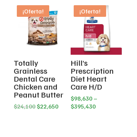
$288,240
$645,480
through
¡Oferta!
¡Oferta!
$507,010
Totally
Hill’s
Grainless
Prescription
Dental Care
Diet Heart
Chicken and
Care H/D
Peanut Butter
$
98,630
–
Original
Current
Price
$
24,100
$
22,650
$
395,430
price
price
range:
was:
is:
$98,630
$24,100.
$22,650.
through