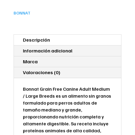
Large
Breeds
BONNAT
-
Sin
Granos
Perros
Descripción
Adultos
Medianos
Información adicional
y
Marca
Grandes
cantidad
Valoraciones (0)
Bonnat Grain Free Canine Adult Medium
/ Large Breeds es un alimento sin granos
formulado para perros adultos de
tamaño mediano y grande,
proporcionando nutrición completa y
altamente digestible. Su receta incluye
proteínas animales de alta calidad,