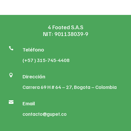
$395,430
4 Footed S.A.S
NIT: 901138039-9

Teléfono
(+57 ) 315-745-4408

Dirección
Carrera 69 H # 64 – 27, Bogota – Colombia

Email
contacto@gupet.co