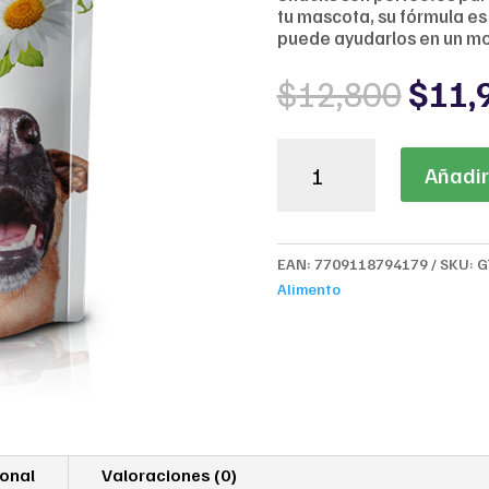
tu mascota, su fórmula es
puede ayudarlos en un mo
Origi
$
12,800
$
11,
price
was:
BR
$12,
Añadir 
For
Dog
Premium
Plus
EAN:
7709118794179
SKU:
G
Calming
Alimento
Effect
200g
cantidad
ional
Valoraciones (0)