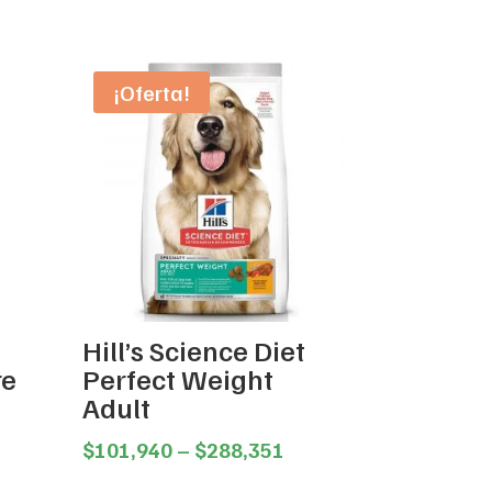
¡Oferta!
Hill’s Science Diet
re
Perfect Weight
Adult
ice
Price
$
101,940
–
$
288,351
nge:
range: