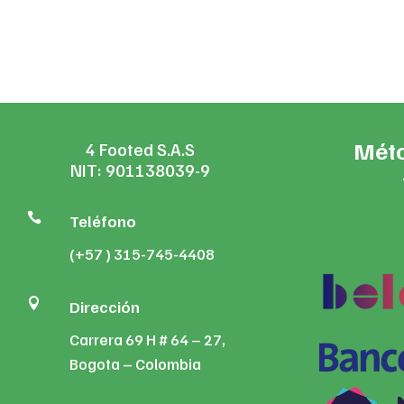
was:
is:
$62,900.
$59,372.
Méto
4 Footed S.A.S
NIT: 901138039-9

Teléfono
(+57 ) 315-745-4408

Dirección
Carrera 69 H # 64 – 27,
Bogota – Colombia