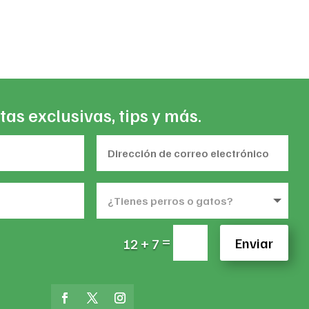
27,160
$101,940
rough
through
83,560
$288,351
tas exclusivas, tips y más.
=
Enviar
12 + 7