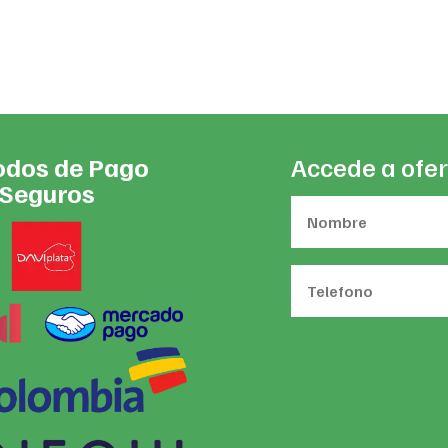
was:
is:
$2
$62,900.
$59,372.
th
$3
dos de Pago
Accede a ofer
Seguros