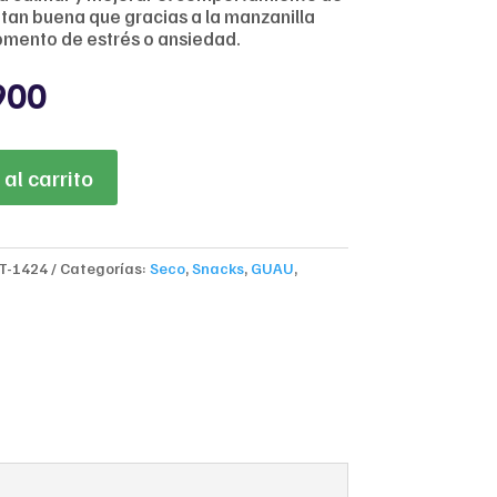
 tan buena que gracias a la manzanilla
mento de estrés o ansiedad.
nal
Current
900
price
is:
800.
$11,900.
al carrito
T-1424
Categorías:
Seco
,
Snacks
,
GUAU
,