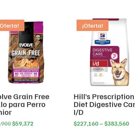
¡Oferta!
¡Oferta!
olve Grain Free
Hill’s Prescription
llo para Perro
Diet Digestive Ca
nior
I/D
Original
Current
Pr
,900
$
59,372
$
227,160
–
$
383,560
price
price
ra