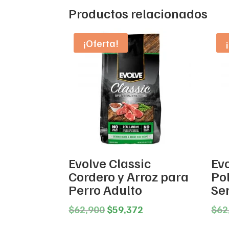
Productos relacionados
¡Oferta!
Evolve Classic
Ev
Cordero y Arroz para
Po
Perro Adulto
Se
Original
Current
$
62,900
$
59,372
$
62
price
price