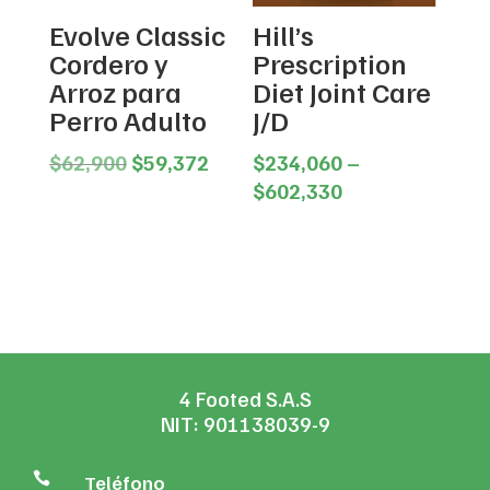
Evolve Classic
Hill’s
Cordero y
Prescription
Arroz para
Diet Joint Care
Perro Adulto
J/D
Original
Current
$
62,900
$
59,372
$
234,060
–
price
price
Price
$
602,330
was:
is:
range:
$62,900.
$59,372.
$234,060
through
$602,330
4 Footed S.A.S
NIT: 901138039-9

Teléfono