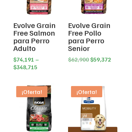
Evolve Grain
Evolve Grain
Free Salmon
Free Pollo
para Perro
para Perro
Adulto
Senior
Original
Current
$
74,191
–
$
62,900
$
59,372
Price
price
price
$
348,715
range:
was:
is:
$74,191
$62,900.
$59,372
through
¡Oferta!
¡Oferta!
$348,715