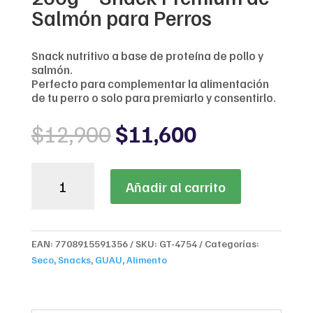
Salmón para Perros
Snack nutritivo a base de proteína de pollo y
salmón.
Perfecto para complementar la alimentación
de tu perro o solo para premiarlo y consentirlo.
Original
Current
$
12,900
$
11,600
price
price
was:
is:
BR
$12,900.
$11,600.
Añadir al carrito
For
Dog
Softy
Salmon
EAN:
7708915591356
SKU:
GT-4754
Categorías:
200g
Seco
,
Snacks
,
GUAU
,
Alimento
–
Snack
Premium