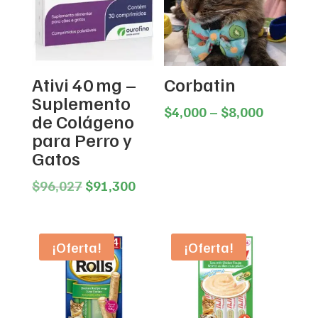
Ativi 40 mg –
Corbatin
Suplemento
Price
$
4,000
–
$
8,000
de Colágeno
range:
para Perro y
$4,000
Gatos
through
Original
Current
$8,000
$
96,027
$
91,300
price
price
was:
is:
$96,027.
$91,300.
¡Oferta!
¡Oferta!