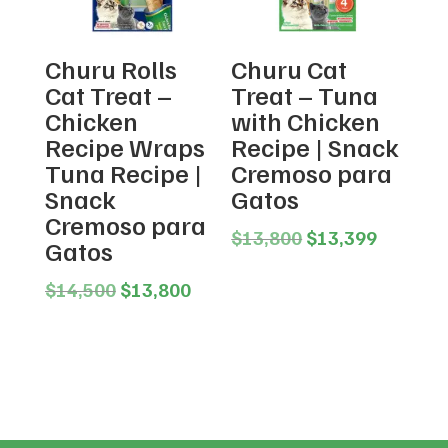
Churu Rolls
Churu Cat
Cat Treat –
Treat – Tuna
Chicken
with Chicken
Recipe Wraps
Recipe | Snack
Tuna Recipe |
Cremoso para
Snack
Gatos
Cremoso para
Original
Current
$
13,800
$
13,399
Gatos
price
price
Original
Current
was:
is:
$
14,500
$
13,800
price
price
$13,800.
$13,399
was:
is:
$14,500.
$13,800.