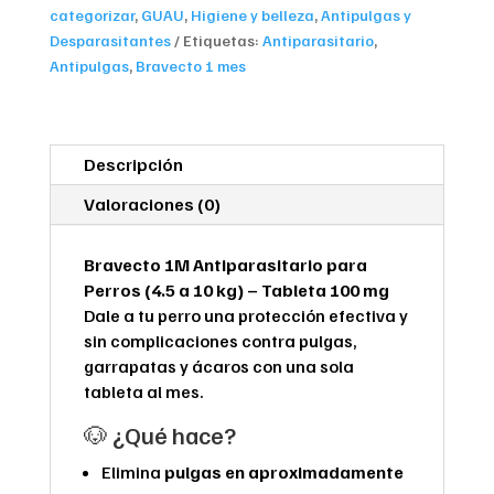
4.5
categorizar
,
GUAU
,
Higiene y belleza
,
Antipulgas y
a
Desparasitantes
Etiquetas:
Antiparasitario
,
10
Antipulgas
,
Bravecto 1 mes
Kg
Tableta
100
mg
Descripción
cantidad
Valoraciones (0)
Bravecto 1M Antiparasitario para
Perros (4.5 a 10 kg) – Tableta 100 mg
Dale a tu perro una protección efectiva y
sin complicaciones contra pulgas,
garrapatas y ácaros con una sola
tableta al mes.
🐶 ¿Qué hace?
Elimina
pulgas en aproximadamente