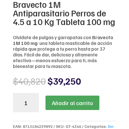
Bravecto 1M
Antiparasitario Perros de
4.5 a 10 Kg Tableta 100 mg
Olvídate de pulgas y garrapatas con
Bravecto
1M 100 mg
: una tableta masticable de acción
rápida que protege a tu perro hasta por 37
días. Fácil de dar, deliciosa y altamente
efectiva—menos esfuerzo para ti, más
bienestar para tu mascota.
Original
Current
$
40,820
$
39,250
price
price
was:
is:
Bravecto
$40,820.
$39,250.
Añadir al carrito
1M
Antiparasitario
Perros
de
EAN:
8713184229892
SKU:
GT-4346
Categorías:
Sin