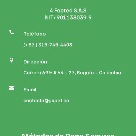
4 Footed S.A.S
NIT: 901138039-9

Teléfono
(+57 ) 315-745-4408

Dirección
Carrera 69 H # 64 – 27, Bogota – Colombia

Email
contacto@gupet.co
Métodos de Pago Seguros