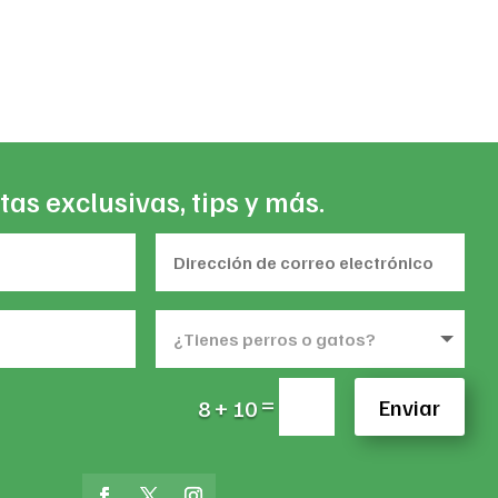
,548
ough
8,294
tas exclusivas, tips y más.
=
Enviar
8 + 10