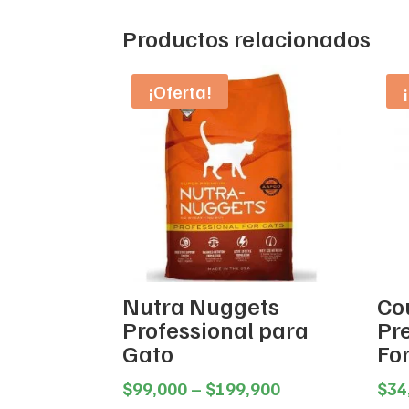
Productos relacionados
¡Oferta!
Nutra Nuggets
Co
Professional para
Pr
Gato
Fo
Price
$
99,000
–
$
199,900
$
34