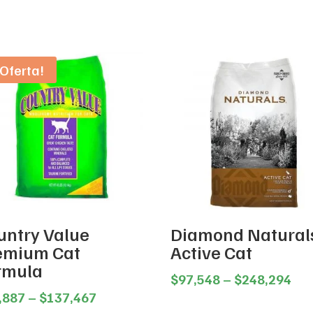
¡Oferta!
untry Value
Diamond Natural
emium Cat
Active Cat
rmula
Pri
$
97,548
–
$
248,294
Price
ran
,887
–
$
137,467