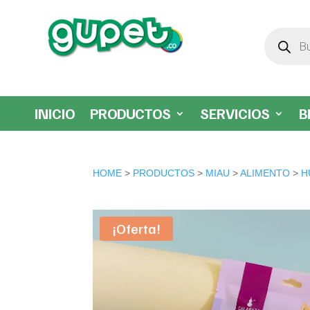
Búsqueda
de
productos
INICIO
PRODUCTOS
SERVICIOS
B
HOME
>
PRODUCTOS
>
MIAU
>
ALIMENTO
>
H
¡Oferta!