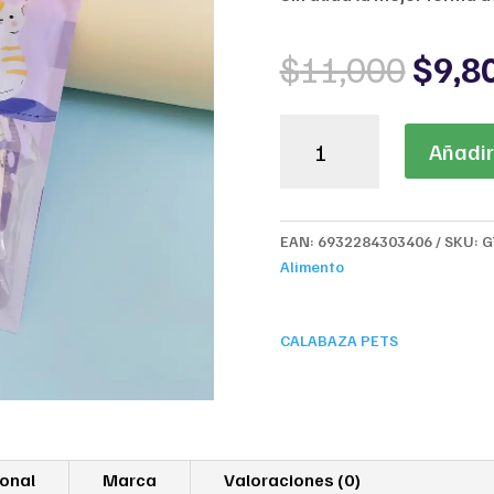
Origi
$
11,000
$
9,8
price
was:
Calabaza
$11,
Añadir 
Pets
Snack
Cremoso
para
EAN:
6932284303406
SKU:
G
Gato
Alimento
Sabor
Pollo
75g
CALABAZA PETS
cantidad
ional
Marca
Valoraciones (0)