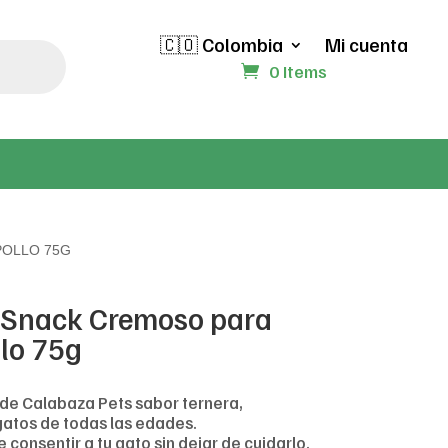
🇨🇴 Colombia
Mi cuenta
0 Items
POLLO 75G
 Snack Cremoso para
lo 75g
de Calabaza Pets sabor ternera,
 gatos de todas las edades.
 consentir a tu gato sin dejar de cuidarlo.