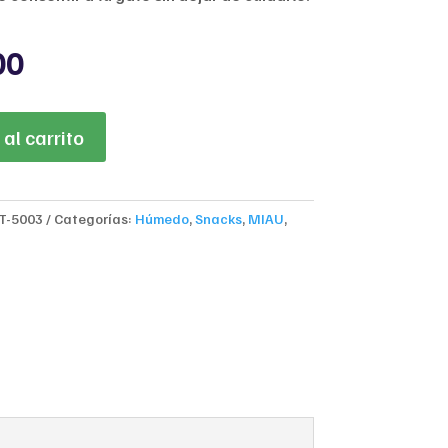
nal
Current
00
price
is:
000.
$9,800.
al carrito
T-5003
Categorías:
Húmedo
,
Snacks
,
MIAU
,