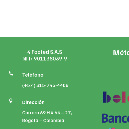
range:
$99,000
through
$199,900
Méto
4 Footed S.A.S
NIT: 901138039-9

Teléfono
(+57 ) 315-745-4408

Dirección
Carrera 69 H # 64 – 27,
Bogota – Colombia