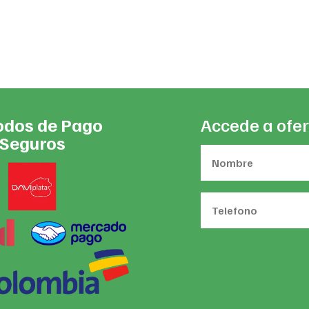
range:
$97
$34,887
thr
through
$24
$137,467
dos de Pago
Accede a ofer
Seguros