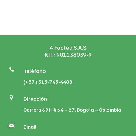
was:
is:
$107,761
$45,000.
$42,475.
through
$385,359
4 Footed S.A.S
NIT: 901138039-9

Teléfono
(+57 ) 315-745-4408

Dirección
Carrera 69 H # 64 – 27, Bogota – Colombia

Email