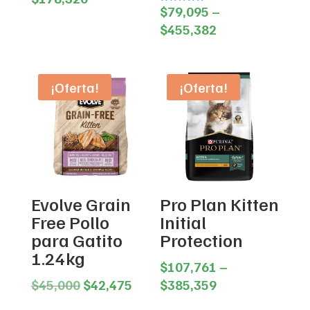
$
79,095
–
Valorado en
range:
5.00
Price
de 5
$
455,382
$40,617
range:
through
$79,095
$178,320
through
¡Oferta!
¡Oferta!
$455,382
Evolve Grain
Pro Plan Kitten
Free Pollo
Initial
para Gatito
Protection
1.24kg
$
107,761
–
Original
Current
Price
$
45,000
$
42,475
$
385,359
price
price
range: