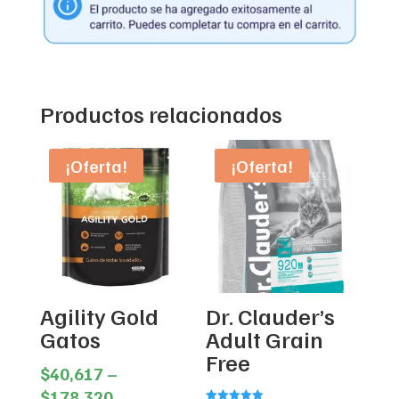
Productos relacionados
¡Oferta!
¡Oferta!
Agility Gold
Dr. Clauder’s
Gatos
Adult Grain
Free
$
40,617
–
Price
$
178,320