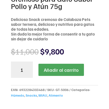
Pollo y Atún 75g
Delicioso Snack cremoso de Calabaza Pets
sabor ternera, delicioso y nutritivo para gatos
de todas las edades.
Sin duda la mejor forma de consentir a tu gato
sin dejar de cuidarlo
Original
Current
$
11,000
$
9,800
price
price
was:
is:
Calabaza
$11,000.
$9,800.
Añadir al carrito
Pets
Snack
Cremoso
para
EAN:
6932284303468
SKU:
GT-5006
Categorías:
Gato
Húmedo
,
Snacks
,
MIAU
,
Alimento
Sabor
Pollo
y