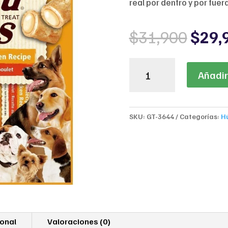
real por dentro y por fuera
Origi
$
31,900
$
29,
price
was:
Churu
$31,
Añadir 
Bites
Dog
Treat
–
SKU:
GT-3644
Categorías:
H
Chicken
Wraps
Chicken
Recipe
|
Snack
Cremoso
para
Perros
ional
Valoraciones (0)
cantidad