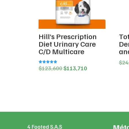
Hill’s Prescription
Tot
Diet Urinary Care
De
C/D Multicare
an
$
24
Original
Current
$
123,600
$
113,710
Valorado en
5.00
price
price
de 5
was:
is:
$123,600.
$113,710.
Méto
4 Footed S.A.S