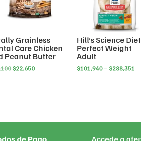
ally Grainless
Hill’s Science Diet
ntal Care Chicken
Perfect Weight
d Peanut Butter
Adult
Original
Current
Pr
,100
$
22,650
$
101,940
–
$
288,351
price
price
ra
was:
is:
$1
$24,100.
$22,650.
th
$2
dos de Pago
Accede a ofer