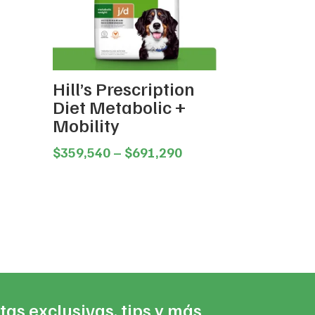
Hill’s Prescription
Diet Metabolic +
Mobility
ice
Price
$
359,540
–
$
691,290
nge:
range:
01,940
$359,540
rough
through
88,351
$691,290
tas exclusivas, tips y más.