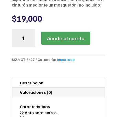
cinturón mediante un mosquetón (no incluido).
$
19,000
Comedero
Añadir al carrito
Plegable
de
Viaje
para
SKU:
GT-5427
Categoría:
importado
Perros
y
Gatos
Greenbrier
Descripción
Kennel
Club
Valoraciones (0)
5,5"
cantidad
Características
🐶 Apto para perros.