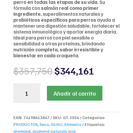
perro en todas las etapas de su vida
. Su
fórmula con
salmón real como primer
ingrediente
, superalimentos naturales y
probióticos específicos para perros
ayuda a
mantener una digestión saludable, fortalecer el
sistema inmunológico y aportar energía diaria.
Ideal para perros con piel sensible o
sensibilidad a otras proteínas, brindando
nutrición completa, sabor irresistible y
bienestar en cada croqueta
.
Original
Current
$
357,750
$
344,161
price
price
was:
is:
Diamond
$357,750.
$344,161
Añadir al carrito
Naturals
Skin
and
Coat
EAN:
74198613847
SKU:
GT-3554
Categorías:
Salmón
PRODUCTOS
,
Seco
,
GUAU
,
Alimento
Etiquetas:
y
diamond
,
diamond naturals dog