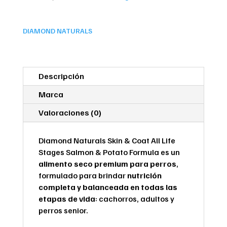
Patata
Alimento
para
DIAMOND NATURALS
Perros
cantidad
Descripción
Marca
Valoraciones (0)
Diamond Naturals Skin & Coat All Life
Stages Salmon & Potato Formula es un
alimento seco premium para perros
,
formulado para brindar
nutrición
completa y balanceada en todas las
etapas de vida
: cachorros, adultos y
perros senior.