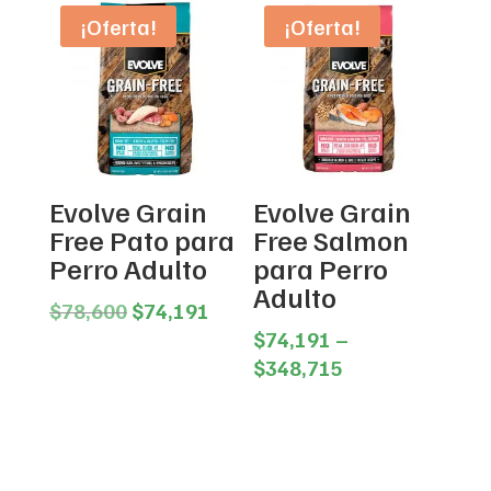
through
$288,351
¡Oferta!
¡Oferta!
$602,330
Evolve Grain
Evolve Grain
Free Pato para
Free Salmon
Perro Adulto
para Perro
Adulto
Original
Current
$
78,600
$
74,191
price
price
$
74,191
–
was:
is:
Price
$
348,715
$78,600.
$74,191.
range:
$74,191
through
$348,715