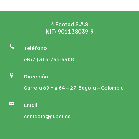
4 Footed S.A.S
NIT: 901138039-9

Teléfono
(+57 ) 315-745-4408

Dirección
Carrera 69 H # 64 – 27, Bogota – Colombia

Email
contacto@gupet.co