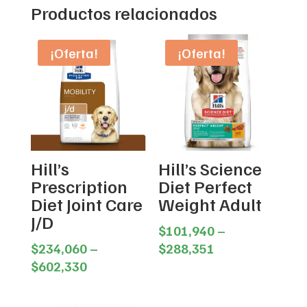
Productos relacionados
¡Oferta!
¡Oferta!
Hill’s
Hill’s Science
Prescription
Diet Perfect
Diet Joint Care
Weight Adult
J/D
$
101,940
–
Price
$
234,060
–
$
288,351
Price
range:
$
602,330
range:
$101,940
$234,060
through