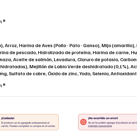
n ®
), Arroz, Harina de Aves (Pollo - Pato - Ganso), Mijo (amarillo)
ina de pescado, Hidrolizado de proteína, Harina de carne, Hu
naza, Aceite de salmón, Levadura, Cloruro de potasio, Carbo
idratados), Mejillón de Labio Verde deshidratado (0,1%), Ach
g, Sulfato de cobre, Óxido de zinc, Yodo, Selenio, Antioxidant
n ®