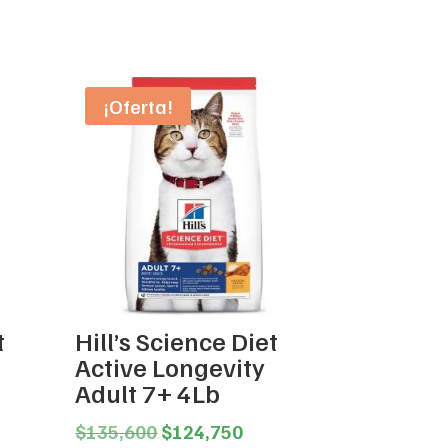
¡Oferta!
t
Hill’s Science Diet
Active Longevity
ice
Adult 7+ 4Lb
nge:
64,450
Original
Current
$
135,600
$
124,750