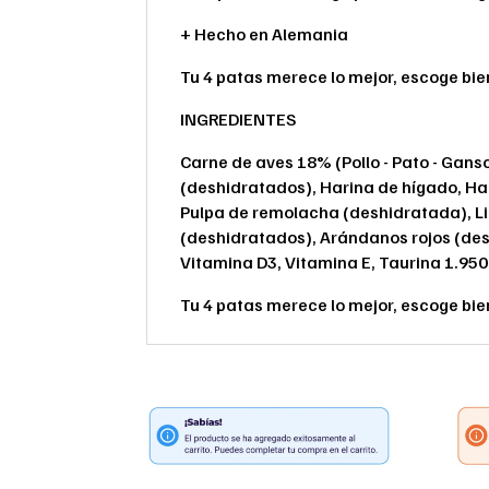
+ Hecho en Alemania
Tu 4 patas merece lo mejor, escoge bie
INGREDIENTES
Carne de aves 18% (Pollo - Pato - Ganso
(deshidratados), Harina de hígado, Har
Pulpa de remolacha (deshidratada), Li
(deshidratados), Arándanos rojos (desh
Vitamina D3, Vitamina E, Taurina 1.950m
Tu 4 patas merece lo mejor, escoge bie