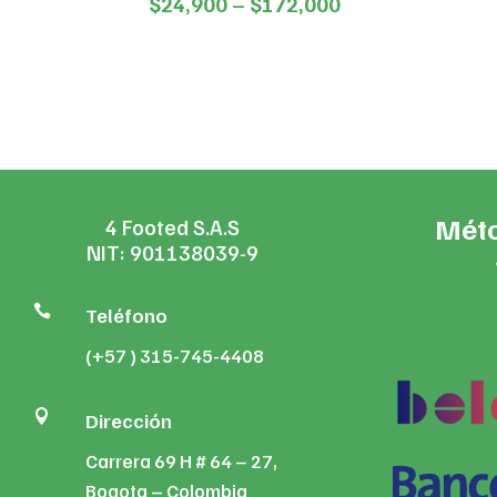
Price
$
24,900
–
$
172,000
5.00
range:
de 5
$24,900
through
$172,000
Méto
4 Footed S.A.S
NIT: 901138039-9

Teléfono
(+57 ) 315-745-4408

Dirección
Carrera 69 H # 64 – 27,
Bogota – Colombia