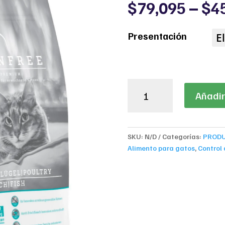
$
79,095
–
$
4
Presentación
Dr.
Añadir 
Clauder's
Adult
Grain
Free
SKU:
N/D
Categorías:
PROD
cantidad
Alimento para gatos
,
Control