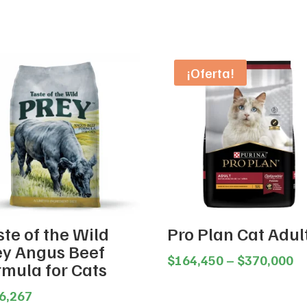
¡Oferta!
te of the Wild
Pro Plan Cat Adul
ey Angus Beef
Pr
$
164,450
–
$
370,000
rmula for Cats
ra
$1
6,267