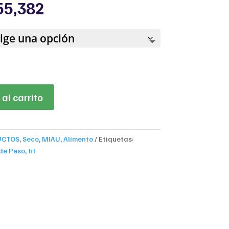
Price
55,382
range:
$79,095
through
$455,382
al carrito
UCTOS
,
Seco
,
MIAU
,
Alimento
Etiquetas:
 de Peso
,
fit