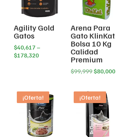
Agility Gold
Arena Para
Gatos
Gato KlinKat
Bolsa 10 Kg
$
40,617
–
Calidad
Price
$
178,320
Premium
range:
$40,617
Original
Current
$
99,999
$
80,000
through
price
price
$178,320
was:
is:
$99,999.
$80,000
¡Oferta!
¡Oferta!