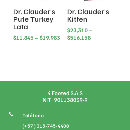
Dr. Clauder’s
Dr. Clauder’s
Pute Turkey
Kitten
Lata
$
23,310
–
Price
Price
$
11,845
–
$
19,983
$
516,158
range:
range:
$11,845
$23,310
through
through
$19,983
$516,158
4 Footed S.A.S
NIT: 901138039-9

Teléfono
(+57 ) 315-745-4408