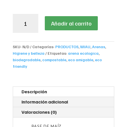
ECOCAT
Añadir al carrito
-
Cama
Sanitaria
Ecológica
SKU:
N/D
Categorías:
PRODUCTOS
,
MIAU
,
Arenas
,
para
Higiene y belleza
Etiquetas:
arena ecologica
,
Gatos
biodegradable
,
compostable
,
eco amigable
,
eco
cantidad
friendly
Descripción
Información adicional
Valoraciones (0)
BASE DE MAÍZ