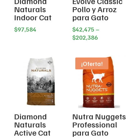
Diamond
Evolve Classic
Naturals
Pollo y Arroz
Indoor Cat
para Gato
$
97,584
$
42,475
–
Price
$
202,386
range:
$42,475
through
¡Oferta!
$202,386
Diamond
Nutra Nuggets
Naturals
Professional
Active Cat
para Gato