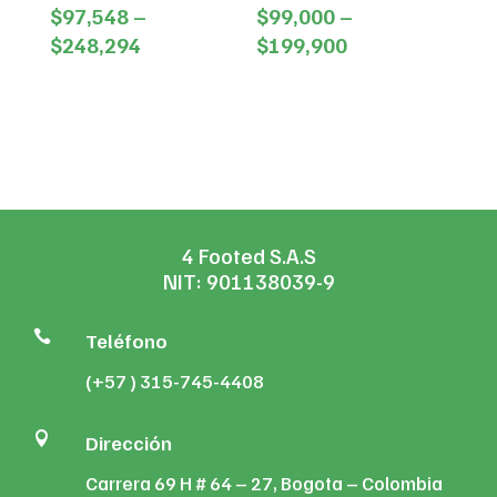
$
97,548
–
$
99,000
–
Price
Price
$
248,294
$
199,900
range:
range:
$97,548
$99,000
through
through
$248,294
$199,900
4 Footed S.A.S
NIT: 901138039-9

Teléfono
(+57 ) 315-745-4408

Dirección
Carrera 69 H # 64 – 27, Bogota – Colombia