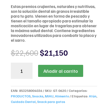
Estas premios crujientes, naturales y nutritivas,
son la solución dental sin granos irresistible
para tu gato. Vienen en forma de pescado y
tienen el tamaño apropiado para estimular la
masticación en lugar de tragarlas para obtener
la máxima salud dental. Contiene ingredientes
innovadores utilizados para combatir la placa y
el sarro.
Original
Current
$
22,600
$
21,150
price
price
was:
is:
Emerald
$22,600.
$21,150.
Añadir al carrito
Pet
Feline
Dental
Treats
EAN:
853258004036
SKU:
GT-0620
Categorías:
Tuna
PRODUCTOS
,
Snacks
,
MIAU
,
Alimento
Etiquetas:
Atún
,
cantidad
Cuidado Dental
,
Snack para gatos