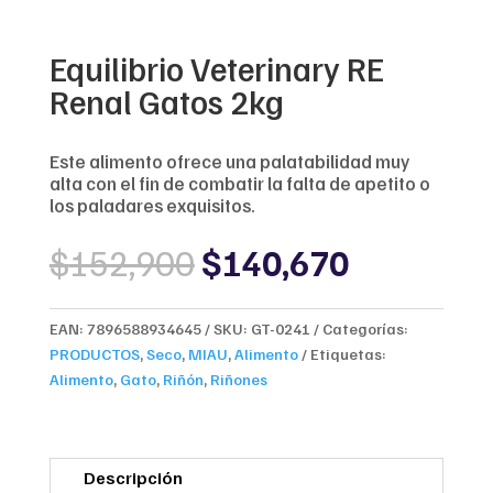
Equilibrio Veterinary RE
Renal Gatos 2kg
Este alimento ofrece una palatabilidad muy
alta con el fin de combatir la falta de apetito o
los paladares exquisitos.
Original
Current
$
152,900
$
140,670
price
price
was:
is:
$152,900.
$140,670
EAN:
7896588934645
SKU:
GT-0241
Categorías:
PRODUCTOS
,
Seco
,
MIAU
,
Alimento
Etiquetas:
Alimento
,
Gato
,
Riñón
,
Riñones
Descripción