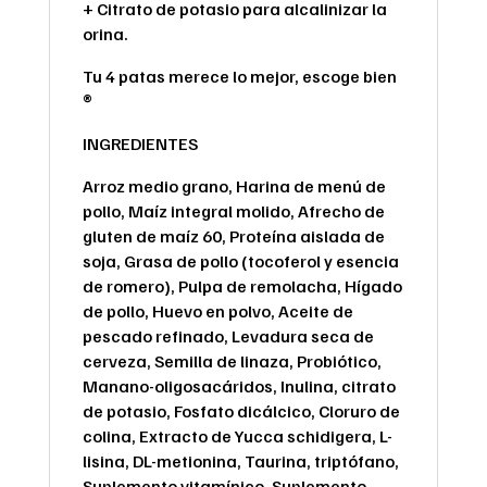
+ Citrato de potasio para alcalinizar la
orina.
Tu 4 patas merece lo mejor, escoge bien
®
INGREDIENTES
Arroz medio grano, Harina de menú de
pollo, Maíz integral molido, Afrecho de
gluten de maíz 60, Proteína aislada de
soja, Grasa de pollo (tocoferol y esencia
de romero), Pulpa de remolacha, Hígado
de pollo, Huevo en polvo, Aceite de
pescado refinado, Levadura seca de
cerveza, Semilla de linaza, Probiótico,
Manano-oligosacáridos, Inulina, citrato
de potasio, Fosfato dicálcico, Cloruro de
colina, Extracto de Yucca schidigera, L-
lisina, DL-metionina, Taurina, triptófano,
Suplemento vitamínico, Suplemento