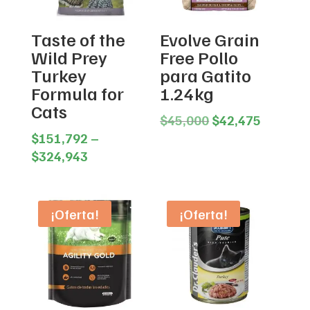
Taste of the
Evolve Grain
Wild Prey
Free Pollo
Turkey
para Gatito
Formula for
1.24kg
Cats
Original
Current
$
45,000
$
42,475
price
price
$
151,792
–
Price
was:
is:
$
324,943
range:
$45,000.
$42,475
$151,792
through
¡Oferta!
¡Oferta!
$324,943