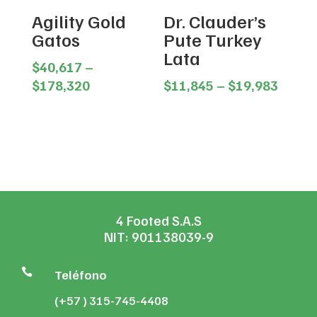
Agility Gold
Dr. Clauder’s
Gatos
Pute Turkey
Lata
$
40,617
–
Price
Price
$
178,320
$
11,845
–
$
19,983
range:
range
$40,617
$11,8
through
throu
$178,320
$19,9
4 Footed S.A.S
NIT: 901138039-9

Teléfono
(+57 ) 315-745-4408