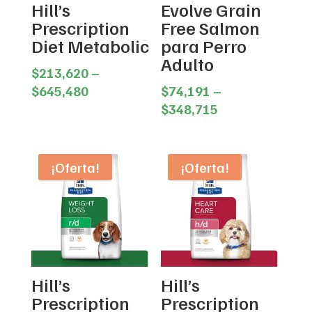
Hill’s
Evolve Grain
Prescription
Free Salmon
Diet Metabolic
para Perro
Adulto
$
213,620
–
Price
$
645,480
$
74,191
–
range:
Price
$
348,715
$213,620
range:
through
$74,191
$645,480
through
¡Oferta!
¡Oferta!
$348,715
Hill’s
Hill’s
Prescription
Prescription