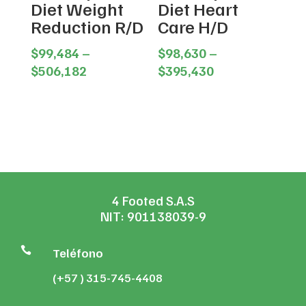
Diet Weight
Diet Heart
Reduction R/D
Care H/D
$
99,484
–
$
98,630
–
Price
Price
$
506,182
$
395,430
range:
range:
$99,484
$98,630
through
through
$506,182
$395,430
4 Footed S.A.S
NIT: 901138039-9

Teléfono
(+57 ) 315-745-4408