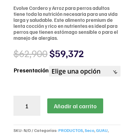
Evolve Cordero y Arroz para perros adultos
tiene toda la nutrición necesaria para una vida
larga y saludable. Este alimento premium de
lenta cocción y rico en nutrientes es ideal para
perros que tienen estómago sensible o para el
manejo de alergias.
Original
Current
$
62,900
$
59,372
price
price
was:
is:
Presentación
$62,900.
$59,372.
Evolve
Añadir al carrito
Classic
Cordero
y
Arroz
SKU:
N/D
Categorías:
PRODUCTOS
,
Seco
,
GUAU
,
para