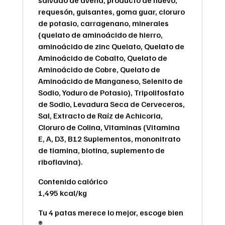
salvado de avena, producto de huevo,
requesón, guisantes, goma guar, cloruro
de potasio, carragenano, minerales
(quelato de aminoácido de hierro,
aminoácido de zinc Quelato, Quelato de
Aminoácido de Cobalto, Quelato de
Aminoácido de Cobre, Quelato de
Aminoácido de Manganeso, Selenito de
Sodio, Yoduro de Potasio), Tripolifosfato
de Sodio, Levadura Seca de Cerveceros,
Sal, Extracto de Raíz de Achicoria,
Cloruro de Colina, Vitaminas (Vitamina
E, A, D3, B12 Suplementos, mononitrato
de tiamina, biotina, suplemento de
riboflavina).
Contenido calórico
1,495 kcal/kg
Tu 4 patas merece lo mejor, escoge bien
®