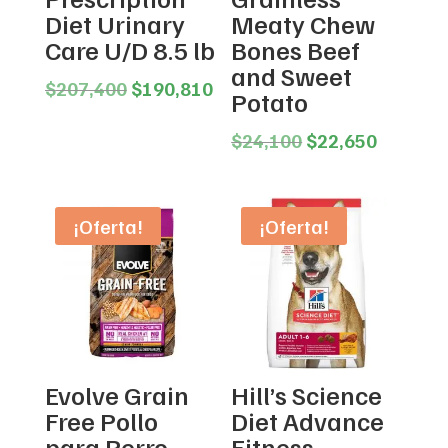
Diet Urinary
Meaty Chew
Care U/D 8.5 lb
Bones Beef
and Sweet
Original
Current
$
207,400
$
190,810
Potato
price
price
was:
is:
Original
Current
$
24,100
$
22,650
$207,400.
$190,810.
price
price
was:
is:
$24,100.
$22,650
¡Oferta!
¡Oferta!
Evolve Grain
Hill’s Science
Free Pollo
Diet Advance
para Perro
Fitness