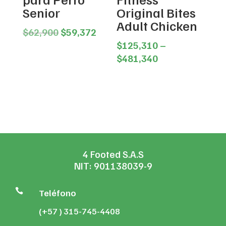
Senior
Original Bites
Adult Chicken
Original
Current
$
62,900
$
59,372
price
price
$
125,310
–
was:
is:
Price
$
481,340
$62,900.
$59,372.
range:
$125,310
through
$481,340
4 Footed S.A.S
NIT: 901138039-9

Teléfono
(+57 ) 315-745-4408