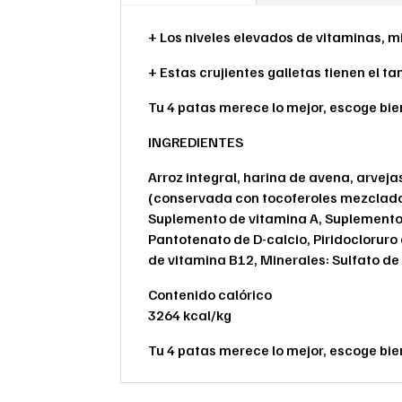
+ Los niveles elevados de vitaminas, mi
+ Estas crujientes galletas tienen el t
Tu 4 patas merece lo mejor, escoge bie
INGREDIENTES
Arroz integral, harina de avena, arvejas
(conservada con tocoferoles mezclados
Suplemento de vitamina A, Suplemento 
Pantotenato de D-calcio, Piridocloruro 
de vitamina B12, Minerales: Sulfato de
Contenido calórico
3264 kcal/kg
Tu 4 patas merece lo mejor, escoge bie