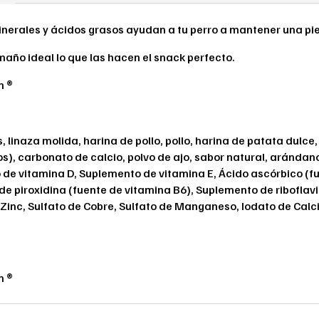
nerales y ácidos grasos ayudan a tu perro a mantener una piel 
amaño ideal lo que las hacen el snack perfecto.
n ®
, linaza molida, harina de pollo, pollo, harina de patata dulce
), carbonato de calcio, polvo de ajo, sabor natural, arándan
de vitamina D, Suplemento de vitamina E, Ácido ascórbico (fu
de piroxidina (fuente de vitamina B6), Suplemento de riboflavi
 Zinc, Sulfato de Cobre, Sulfato de Manganeso, Iodato de Calci
n ®