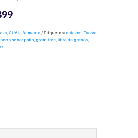
nal
Current
899
price
is:
300.
$21,899.
cks
,
GUAU
,
Alimento
Etiquetas:
chicken
,
Evolve
perro sabor pollo
,
grain free
,
libre de granos
,
ts