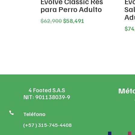
Evolve Classic Res
Ev
para Perro Adulto
Sa
Ad
Original
Current
$
62,900
$
58,491
price
price
$
74
was:
is:
$62,900.
$58,491.
Méto
4 Footed S.A.S
NIT: 901138039-9

Teléfono
(+57 ) 315-745-4408