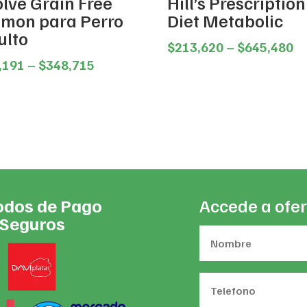
olve Grain Free
Hill’s Prescription
lmon para Perro
Diet Metabolic
ulto
Pr
$
213,620
–
$
645,480
Price
ra
,191
–
$
348,715
range:
$2
$74,191
th
through
$6
$348,715
dos de Pago
Accede a ofer
Seguros