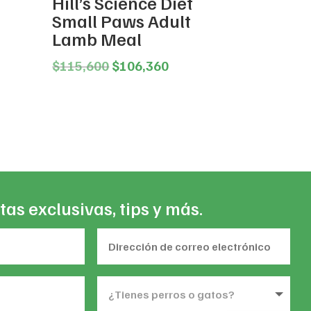
Hill’s Science Diet
Small Paws Adult
Lamb Meal
ice
nge:
Original
Current
$
115,600
$
106,360
13,620
price
price
rough
was:
is:
45,480
$115,600.
$106,360.
tas exclusivas, tips y más.