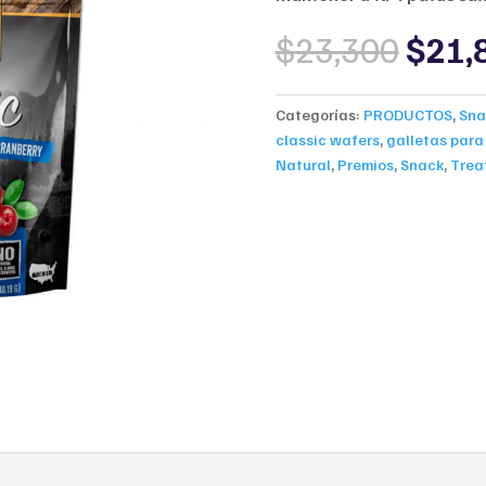
Origi
$
23,300
$
21,
price
was:
$23,
Categorías:
PRODUCTOS
,
Sna
classic wafers
,
galletas para 
Natural
,
Premios
,
Snack
,
Trea