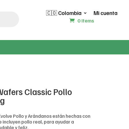
🇨🇴 Colombia
Mi cuenta
0 Items
afers Classic Pollo
0g
Evolve Pollo y Arándanos están hechas con
 incluyen pollo real, para ayudar a
dable y feliz.