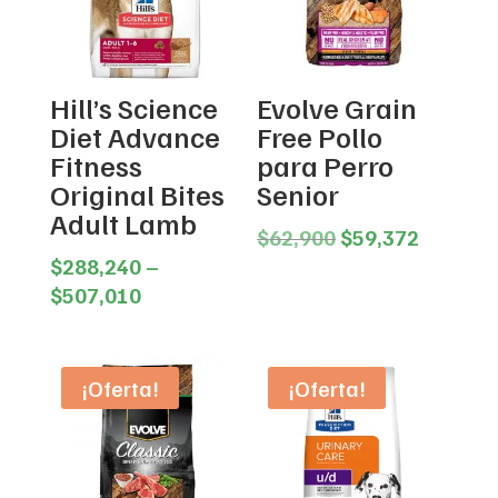
Hill’s Science
Evolve Grain
Diet Advance
Free Pollo
Fitness
para Perro
Original Bites
Senior
Adult Lamb
Original
Current
$
62,900
$
59,372
price
price
$
288,240
–
Price
was:
is:
$
507,010
range:
$62,900.
$59,372
$288,240
through
¡Oferta!
¡Oferta!
$507,010