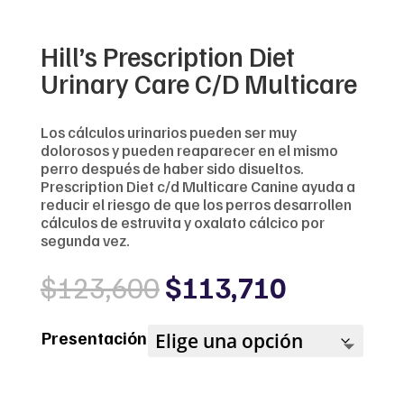
Hill’s Prescription Diet
Urinary Care C/D Multicare
Los cálculos urinarios pueden ser muy
dolorosos y pueden reaparecer en el mismo
perro después de haber sido disueltos.
Prescription Diet c/d Multicare Canine ayuda a
reducir el riesgo de que los perros desarrollen
cálculos de estruvita y oxalato cálcico por
segunda vez.
Original
Current
$
123,600
$
113,710
price
price
was:
is:
Presentación
$123,600.
$113,710