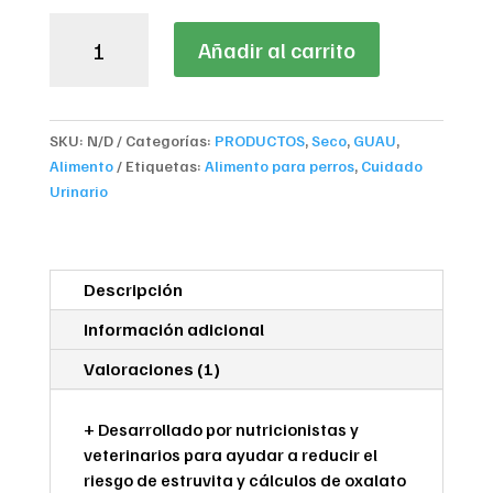
Hill's
Añadir al carrito
Prescription
Diet
Urinary
Care
SKU:
N/D
Categorías:
PRODUCTOS
,
Seco
,
GUAU
,
C/D
Alimento
Etiquetas:
Alimento para perros
,
Cuidado
Multicare
Urinario
cantidad
Descripción
Información adicional
Valoraciones (1)
+ Desarrollado por nutricionistas y
veterinarios para ayudar a reducir el
riesgo de estruvita y cálculos de oxalato