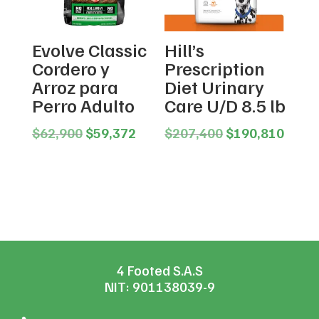
Evolve Classic
Hill’s
Cordero y
Prescription
Arroz para
Diet Urinary
Perro Adulto
Care U/D 8.5 lb
Original
Current
Original
Curre
$
62,900
$
59,372
$
207,400
$
190,810
price
price
price
price
was:
is:
was:
is:
$62,900.
$59,372.
$207,400.
$190,
4 Footed S.A.S
NIT: 901138039-9