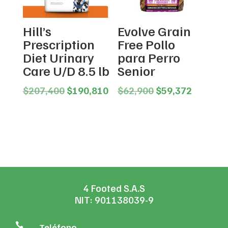
Hill’s
Evolve Grain
Prescription
Free Pollo
Diet Urinary
para Perro
Care U/D 8.5 lb
Senior
Original
Current
Original
Current
$
207,400
$
190,810
$
62,900
$
59,372
price
price
price
price
was:
is:
was:
is:
$207,400.
$190,810.
$62,900.
$59,372
4 Footed S.A.S
NIT: 901138039-9

Teléfono