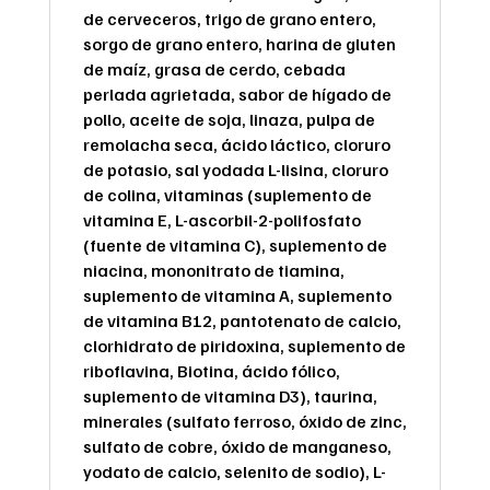
de cerveceros, trigo de grano entero,
sorgo de grano entero, harina de gluten
de maíz, grasa de cerdo, cebada
perlada agrietada, sabor de hígado de
pollo, aceite de soja, linaza, pulpa de
remolacha seca, ácido láctico, cloruro
de potasio, sal yodada L-lisina, cloruro
de colina, vitaminas (suplemento de
vitamina E, L-ascorbil-2-polifosfato
(fuente de vitamina C), suplemento de
niacina, mononitrato de tiamina,
suplemento de vitamina A, suplemento
de vitamina B12, pantotenato de calcio,
clorhidrato de piridoxina, suplemento de
riboflavina, Biotina, ácido fólico,
suplemento de vitamina D3), taurina,
minerales (sulfato ferroso, óxido de zinc,
sulfato de cobre, óxido de manganeso,
yodato de calcio, selenito de sodio), L-