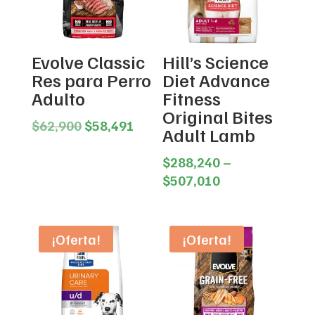
Evolve Classic
Hill’s Science
Res para Perro
Diet Advance
Adulto
Fitness
Original Bites
Original
Current
$
62,900
$
58,491
Adult Lamb
price
price
was:
is:
$
288,240
–
$62,900.
$58,491.
Price
$
507,010
range:
$288,240
through
¡Oferta!
¡Oferta!
$507,010