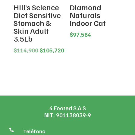
Hill’s Science
Diamond
Diet Sensitive
Naturals
Stomach &
Indoor Cat
Skin Adult
$
97,584
3.5Lb
Original
Current
$
114,900
$
105,720
price
price
was:
is:
$114,900.
$105,720.
4 Footed S.A.S
NIT: 901138039-9

Teléfono