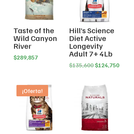
Taste of the
Hill’s Science
Wild Canyon
Diet Active
River
Longevity
Adult 7+ 4Lb
$
289,857
Original
Curre
$
135,600
$
124,750
price
price
was:
is:
$135,600.
$124,
¡Oferta!