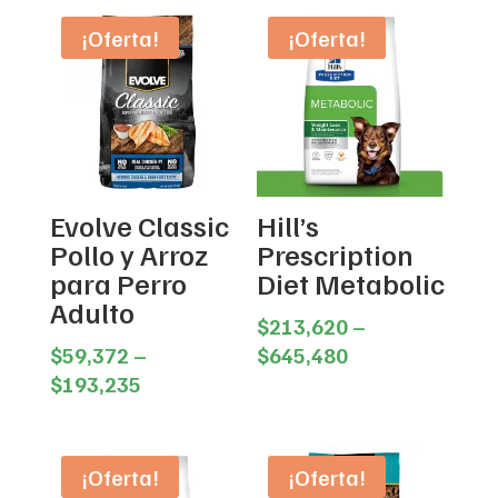
¡Oferta!
¡Oferta!
Evolve Classic
Hill’s
Pollo y Arroz
Prescription
para Perro
Diet Metabolic
Adulto
$
213,620
–
Price
$
59,372
–
$
645,480
Price
range:
$
193,235
range:
$213,620
$59,372
through
through
$645,480
¡Oferta!
¡Oferta!