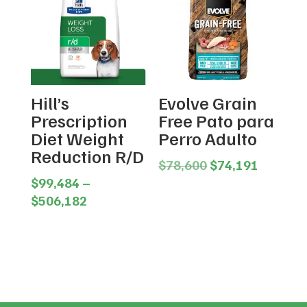
$193,235
Hill’s
Evolve Grain
Prescription
Free Pato para
Diet Weight
Perro Adulto
Reduction R/D
Original
Current
$
78,600
$
74,191
price
price
$
99,484
–
Price
was:
is:
$
506,182
range:
$78,600.
$74,191
$99,484
through
$506,182