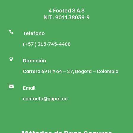
4 Footed S.A.S
NIT: 901138039-9

Teléfono
(+57 ) 315-745-4408

Dirección
Carrera 69 H # 64 – 27, Bogota – Colombia

Email
contacto@gupet.co
Métodos de Pago Seguros