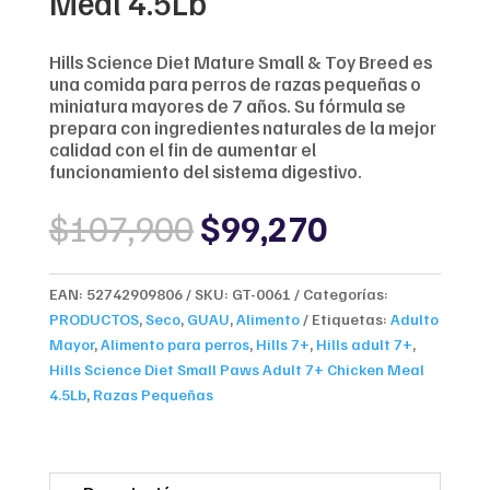
Meal 4.5Lb
Hills Science Diet Mature Small & Toy Breed es
una comida para perros de razas pequeñas o
miniatura mayores de 7 años. Su fórmula se
prepara con ingredientes naturales de la mejor
calidad con el fin de aumentar el
funcionamiento del sistema digestivo.
Original
Current
$
107,900
$
99,270
price
price
was:
is:
$107,900.
$99,270.
EAN:
52742909806
SKU:
GT-0061
Categorías:
PRODUCTOS
,
Seco
,
GUAU
,
Alimento
Etiquetas:
Adulto
Mayor
,
Alimento para perros
,
Hills 7+
,
Hills adult 7+
,
Hills Science Diet Small Paws Adult 7+ Chicken Meal
4.5Lb
,
Razas Pequeñas