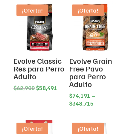
¡Oferta!
¡Oferta!
Evolve Classic
Evolve Grain
Res para Perro
Free Pavo
Adulto
para Perro
Adulto
Original
Current
$
62,900
$
58,491
price
price
$
74,191
–
was:
is:
Price
$
348,715
$62,900.
$58,491.
range:
$74,191
through
¡Oferta!
¡Oferta!