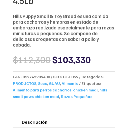
4.5Lb
Hills Puppy Small & Toy Breed es una comida
para cachorros y hembras en estado de
embarazo realizada especialmente para razas
miniaturas o pequeñas. Se compone de
deliciosas croquetas con sabor a pollo y
cebada.
Original
Current
$
112,300
$
103,330
price
price
was:
is:
$112,300.
$103,330
EAN:
052742909400
SKU:
GT-0059
Categorías:
PRODUCTOS
,
Seco
,
GUAU
,
Alimento
Etiquetas:
Alimento para perros cachorros
,
chicken meal
,
hills
small paws chicken meal
,
Razas Pequeñas
Descripción