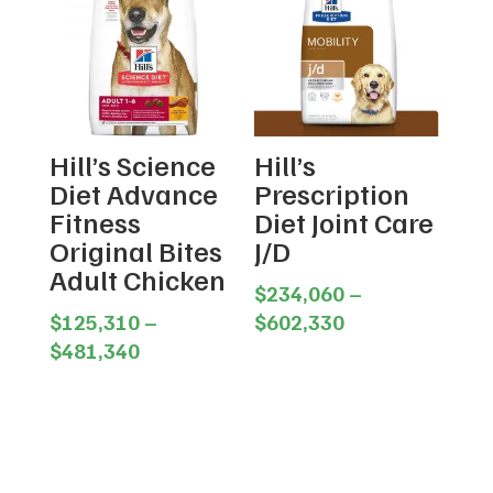
$348,715
Hill’s Science
Hill’s
Diet Advance
Prescription
Fitness
Diet Joint Care
Original Bites
J/D
Adult Chicken
$
234,060
–
Price
$
125,310
–
$
602,330
Price
range:
$
481,340
range:
$234,060
$125,310
through
through
$602,330
$481,340