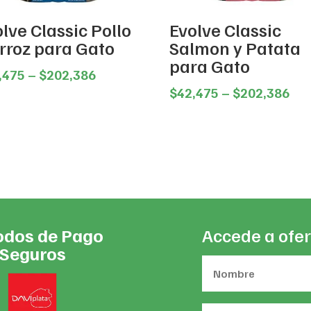
lve Classic Pollo
Evolve Classic
Arroz para Gato
Salmon y Patata
para Gato
Price
,475
–
$
202,386
range:
Pri
$
42,475
–
$
202,386
$42,475
ran
through
$42
$202,386
thr
$20
dos de Pago
Accede a ofer
Seguros