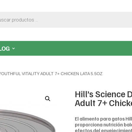
LOG
 YOUTHFUL VITALITY ADULT 7+ CHICKEN LATA 5.5OZ
Hill’s Science D
Adult 7+ Chick
El alimento para gatos Hill
proporciona nutrición ba
efectos del envejecimient