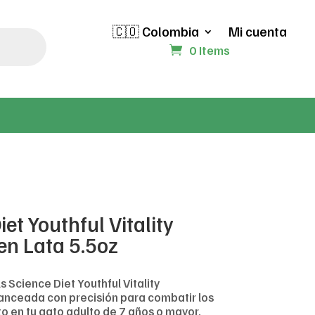
🇨🇴 Colombia
Mi cuenta
0 Items
iet Youthful Vitality
en Lata 5.5oz
s Science Diet Youthful Vitality
lanceada con precisión para combatir los
o en tu gato adulto de 7 años o mayor.