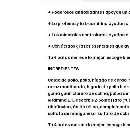
+ Poderosos antioxidantes apoyan un c
+ La proteína y la L-carnitina ayudan a
+ Los minerales controlados ayudan a 
+ Con ácidos grasos esenciales que ayu
Tu 4 patas merece lo mejor, escoge bie
INGREDIENTES
Caldo de pollo, pollo, hígado de cerdo
arroz modificado, hígado de pollo hidrol
goma guar, cloruro de colina, pulpa d
vitamina E, L-ascorbil-2-polifosfato 
riboflavina, ácido fólico, complemento d
sulfato de manganeso, sulfato de cobre
Tu 4 patas merece lo mejor, escoge bie