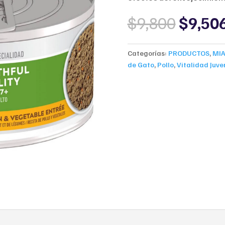
Origin
$
9,800
$
9,50
price
was:
$9,800
Categorías:
PRODUCTOS
,
MI
de Gato
,
Pollo
,
Vitalidad Juven