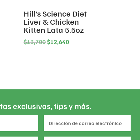
Hill’s Science Diet
Liver & Chicken
Kitten Lata 5.5oz
ce
Original
Current
$
13,700
$
12,640
ge:
price
price
,475
was:
is:
ough
$13,700.
$12,640.
2,386
tas exclusivas, tips y más.