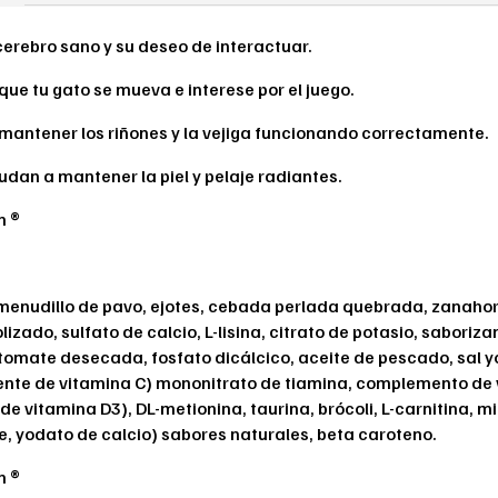
erebro sano y su deseo de interactuar.
 que tu gato se mueva e interese por el juego.
mantener los riñones y la vejiga funcionando correctamente.
dan a mantener la piel y pelaje radiantes.
n ®
, menudillo de pavo, ejotes, cebada perlada quebrada, zanahor
izado, sulfato de calcio, L-lisina, citrato de potasio, saboriza
e tomate desecada, fosfato dicálcico, aceite de pescado, sa
(fuente de vitamina C) mononitrato de tiamina, complemento d
e vitamina D3), DL-metionina, taurina, brócoli, L-carnitina, mi
, yodato de calcio) sabores naturales, beta caroteno.
n ®