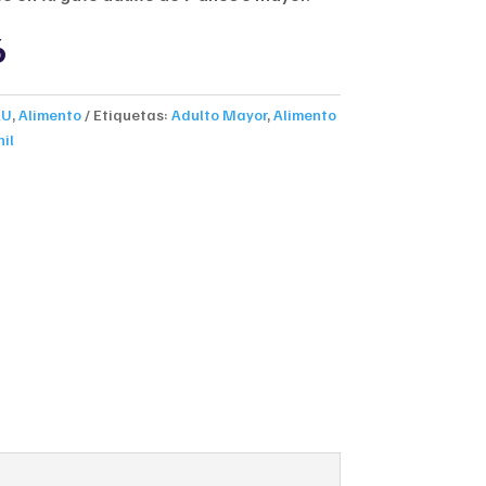
al
Current
6
price
is:
.
$9,506.
AU
,
Alimento
Etiquetas:
Adulto Mayor
,
Alimento
il