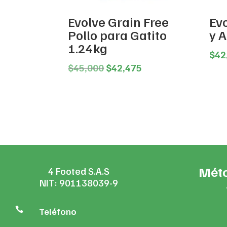
Evolve Grain Free
Evo
Pollo para Gatito
y 
1.24kg
$
42
Original
Current
$
45,000
$
42,475
price
price
was:
is:
$45,000.
$42,475.
Méto
4 Footed S.A.S
NIT: 901138039-9

Teléfono