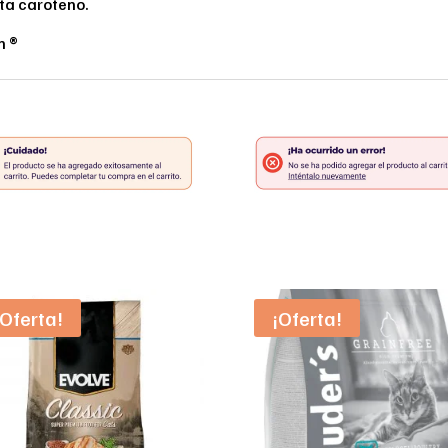
eta caroteno.
n ®
¡Oferta!
¡Oferta!