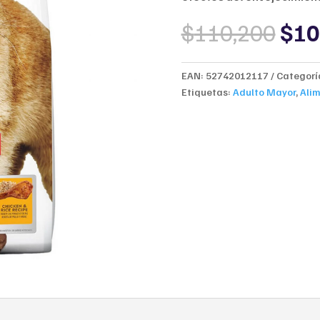
Orig
$
110,200
$
10
pri
was
$11
EAN:
52742012117
Categorí
Etiquetas:
Adulto Mayor
,
Ali