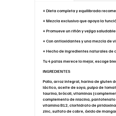
+ Dieta completa y equilibrada recom
+ Mezcla exclusiva que apoya la función
+ Promueve un riñón y vejiga saludable
+ Con antioxidantes y una mezcla de v
+ Hecho de ingredientes naturales de al
Tu 4 patas merece lo mejor, escoge bie
INGREDIENTES
Pollo, arroz integral, harina de gluten
láctico, aceite de soya, pulpa de toma
taurina, brócoli, vitaminas (complemen
complemento de niacina, pantotenato 
vitamina B12, clorhidrato de piridoxina
zinc, sulfato de cobre, óxido de mangan