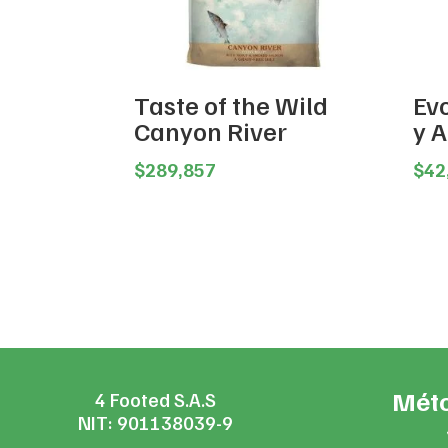
Taste of the Wild
Evo
Canyon River
y 
$
289,857
$
42
Méto
4 Footed S.A.S
NIT: 901138039-9