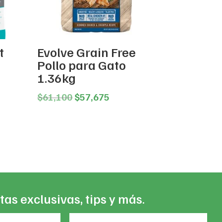
t
Evolve Grain Free
Pollo para Gato
1.36kg
ce
Original
Current
$
61,100
$
57,675
ge:
price
price
,095
was:
is:
ough
$61,100.
$57,675.
5,382
tas exclusivas, tips y más.