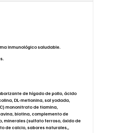
ema inmunológico saludable.
s.
saborizante de hígado de pollo, ácido
colina, DL-metionina, sal yodada,
 C) mononitrato de tiamina,
avina, biotina, complemento de
, minerales (sulfato ferroso, óxido de
to de calcio, sabores naturales,,