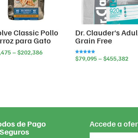
lve Classic Pollo
Dr. Clauder’s Adul
Arroz para Gato
Grain Free
Price
,475
–
$
202,386
Pri
$
79,095
–
$
455,382
Valorado en
range:
5.00
ran
de 5
$42,475
$79
through
thr
$202,386
$45
dos de Pago
Accede a ofer
Seguros