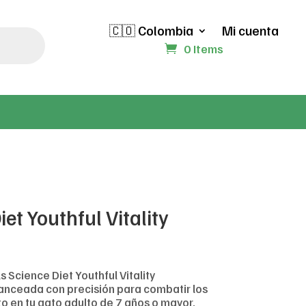
🇨🇴 Colombia
Mi cuenta
0 Items
iet Youthful Vitality
s Science Diet Youthful Vitality
lanceada con precisión para combatir los
o en tu gato adulto de 7 años o mayor.