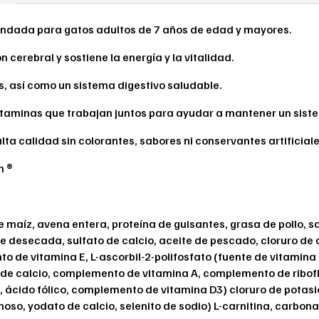
endada para gatos adultos de 7 años de edad y mayores.
 cerebral y sostiene la energía y la vitalidad.
s, así como un sistema digestivo saludable.
itaminas que trabajan juntos para ayudar a mantener un sist
ta calidad sin colorantes, sabores ni conservantes artificiale
n ®
 de maíz, avena entera, proteína de guisantes, grasa de pollo, 
te desecada, sulfato de calcio, aceite de pescado, cloruro de 
to de vitamina E, L-ascorbil-2-polifosfato (fuente de vitamina
de calcio, complemento de vitamina A, complemento de ribofl
, ácido fólico, complemento de vitamina D3) cloruro de potasio
oso, yodato de calcio, selenito de sodio) L-carnitina, carbona