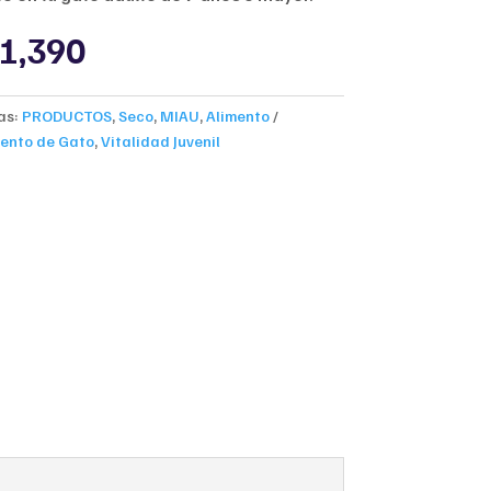
inal
Current
1,390
ce
price
:
is:
0,200.
$101,390.
as:
PRODUCTOS
,
Seco
,
MIAU
,
Alimento
mento de Gato
,
Vitalidad Juvenil