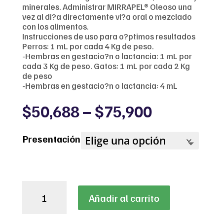
minerales. Administrar MIRRAPEL® Oleoso una
vez al di?a directamente vi?a oral o mezclado
con los alimentos.
Instrucciones de uso para o?ptimos resultados
Perros: 1 mL por cada 4 Kg de peso.
-Hembras en gestacio?n o lactancia: 1 mL por
cada 3 Kg de peso. Gatos: 1 mL por cada 2 Kg
de peso
-Hembras en gestacio?n o lactancia: 4 mL
Price
$
50,688
–
$
75,900
range:
$50,688
Presentación
through
$75,900
Mirrapel
Añadir al carrito
Oleoso
cantidad