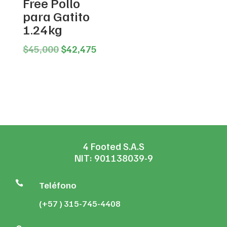
Free Pollo
para Gatito
1.24kg
Original
Current
$
45,000
$
42,475
price
price
was:
is:
$45,000.
$42,475.
4 Footed S.A.S
NIT: 901138039-9

Teléfono
(+57 ) 315-745-4408