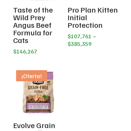
Taste of the
Pro Plan Kitten
Wild Prey
Initial
Angus Beef
Protection
Formula for
$
107,761
–
Cats
Price
$
385,359
range:
$
146,267
$107,761
through
$385,359
¡Oferta!
Evolve Grain