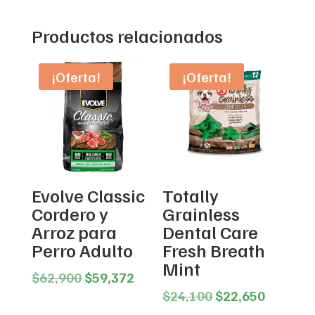
Productos relacionados
¡Oferta!
¡Oferta!
Evolve Classic
Totally
Cordero y
Grainless
Arroz para
Dental Care
Perro Adulto
Fresh Breath
Mint
Original
Current
$
62,900
$
59,372
price
price
Original
Current
$
24,100
$
22,650
was:
is:
price
price