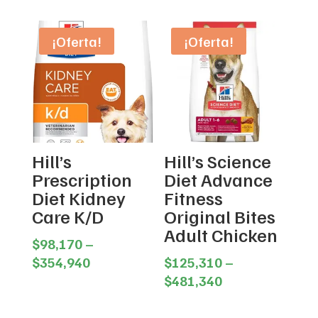
$62,900.
$59,372.
was:
is:
$24,100.
$22,650
¡Oferta!
¡Oferta!
Hill’s
Hill’s Science
Prescription
Diet Advance
Diet Kidney
Fitness
Care K/D
Original Bites
Adult Chicken
$
98,170
–
Price
$
354,940
$
125,310
–
range:
Price
$
481,340
$98,170
range:
through
$125,310