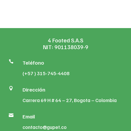
$354,940
through
$481,340
4 Footed S.A.S
NIT: 901138039-9

Teléfono
(+57 ) 315-745-4408

Dirección
Carrera 69 H # 64 – 27, Bogota – Colombia

Email
contacto@gupet.co