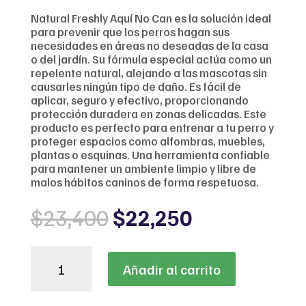
Natural Freshly Aquí No Can es la solución ideal
para prevenir que los perros hagan sus
necesidades en áreas no deseadas de la casa
o del jardín. Su fórmula especial actúa como un
repelente natural, alejando a las mascotas sin
causarles ningún tipo de daño. Es fácil de
aplicar, seguro y efectivo, proporcionando
protección duradera en zonas delicadas. Este
producto es perfecto para entrenar a tu perro y
proteger espacios como alfombras, muebles,
plantas o esquinas. Una herramienta confiable
para mantener un ambiente limpio y libre de
malos hábitos caninos de forma respetuosa.
Original
Current
$
23,400
$
22,250
price
price
was:
is:
Natural
$23,400.
$22,250.
Añadir al carrito
Freshly
Aquí
No