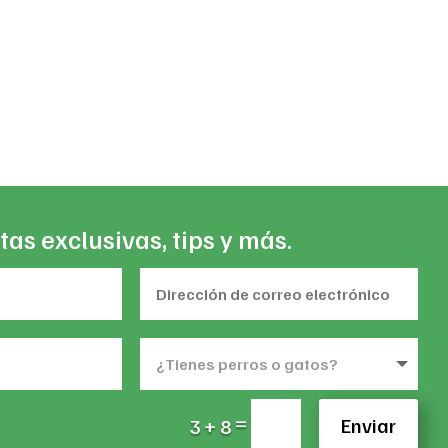
t
5.
tas exclusivas, tips y más.
=
Enviar
3 + 8