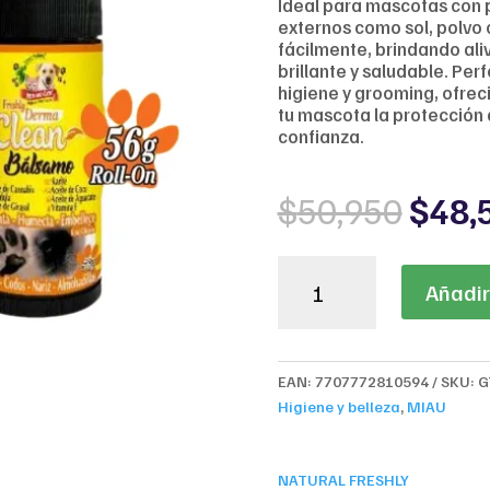
Ideal para mascotas con p
externos como sol, polvo 
fácilmente, brindando ali
brillante y saludable. Pe
higiene y grooming, ofrec
tu mascota la protección 
confianza.
Origi
$
50,950
$
48,
price
was:
Natural
$50,
Añadir 
Freshly
Derma
Clean
Bálsamo
EAN:
7707772810594
SKU:
G
cantidad
Higiene y belleza
,
MIAU
NATURAL FRESHLY