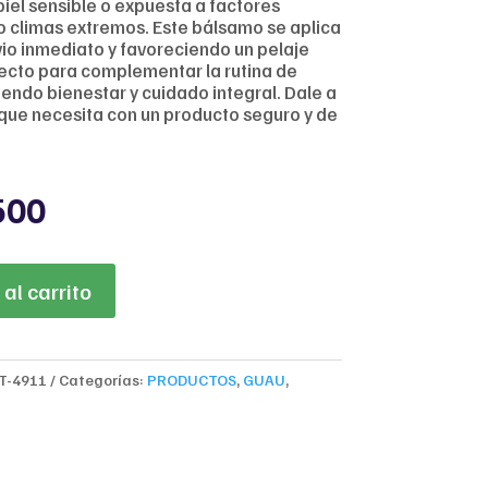
iel sensible o expuesta a factores
o climas extremos. Este bálsamo se aplica
vio inmediato y favoreciendo un pelaje
rfecto para complementar la rutina de
iendo bienestar y cuidado integral. Dale a
que necesita con un producto seguro y de
nal
Current
500
price
is:
950.
$48,500.
al carrito
T-4911
Categorías:
PRODUCTOS
,
GUAU
,