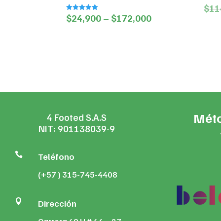
$
11
Price
$
24,900
–
$
172,000
Valorado en
5.00
range:
de 5
$24,900
through
$172,000
Méto
4 Footed S.A.S
NIT: 901138039-9

Teléfono
(+57 ) 315-745-4408

Dirección