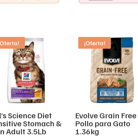
¡Oferta!
¡Oferta!
l’s Science Diet
Evolve Grain Free
nsitive Stomach &
Pollo para Gato
in Adult 3.5Lb
1.36kg