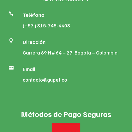

Teléfono
(+57 ) 315-745-4408

Dirección
Carrera 69 H # 64 – 27, Bogota – Colombia

Email
contacto@gupet.co
Métodos de Pago Seguros