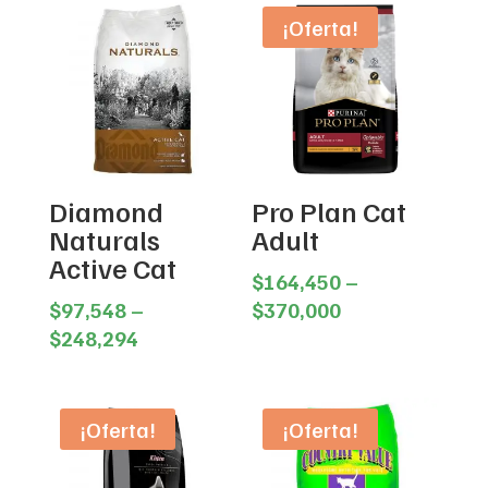
¡Oferta!
Diamond
Pro Plan Cat
Naturals
Adult
Active Cat
$
164,450
–
Price
$
97,548
–
$
370,000
Price
range:
$
248,294
range:
$164,450
$97,548
through
through
$370,000
¡Oferta!
¡Oferta!
$248,294