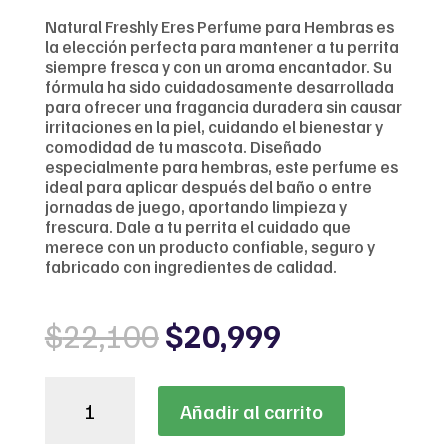
Natural Freshly Eres Perfume para Hembras es
la elección perfecta para mantener a tu perrita
siempre fresca y con un aroma encantador. Su
fórmula ha sido cuidadosamente desarrollada
para ofrecer una fragancia duradera sin causar
irritaciones en la piel, cuidando el bienestar y
comodidad de tu mascota. Diseñado
especialmente para hembras, este perfume es
ideal para aplicar después del baño o entre
jornadas de juego, aportando limpieza y
frescura. Dale a tu perrita el cuidado que
merece con un producto confiable, seguro y
fabricado con ingredientes de calidad.
Original
Current
$
22,100
$
20,999
price
price
was:
is:
Natural
$22,100.
$20,999.
Añadir al carrito
Freshly
Eres