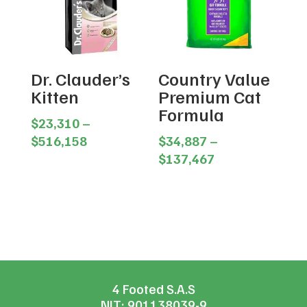
Dr. Clauder’s
Country Value
Kitten
Premium Cat
Formula
$
23,310
–
Price
$
516,158
$
34,887
–
range:
Price
$
137,467
$23,310
range:
through
$34,887
$516,158
through
$137,467
4 Footed S.A.S
NIT: 901138039-9