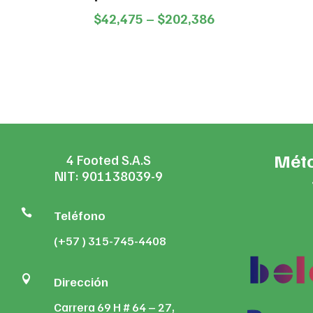
Price
$
42,475
–
$
202,386
range:
$42,475
through
$202,386
Méto
4 Footed S.A.S
NIT: 901138039-9

Teléfono
(+57 ) 315-745-4408

Dirección
Carrera 69 H # 64 – 27,