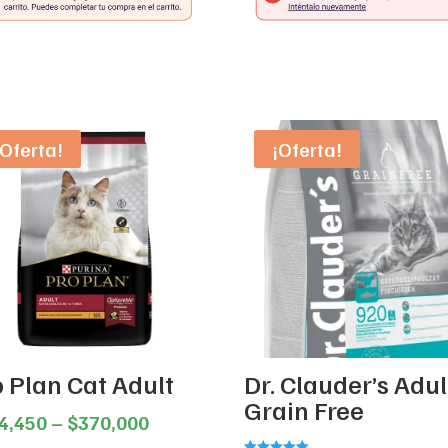
¡Oferta!
¡Oferta!
o Plan Cat Adult
Dr. Clauder’s Adul
Grain Free
Price
4,450
–
$
370,000
range: