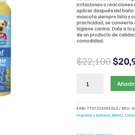
irritaciones o reacciones
aplicar después del baño
mascota siempre lista y c
practicidad, se convierte
higiene canina. Dale a tu 
de un producto de calida
comodidad.
Origi
$
22,100
$
20,
price
was:
Natural
$22,
Añadir 
Freshly
Eres
Perfume
para
EAN:
7707232091013
SKU:
G
Machos
Higiene y belleza
,
MIAU
,
Colo
cantidad