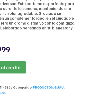
 adversas. Este perfume es perfecto para
 o durante la semana, manteniendo a tu
on un olor agradable. Gracias a su
 en un complemento ideal en el cuidado e
perro un aroma distintivo con la confianza
d, elaborado pensando en su bienestar y
nal
Current
999
price
is:
100.
$20,999.
al carrito
T-4916
Categorías:
PRODUCTOS
,
GUAU
,
nias