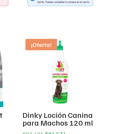
¡Oferta!
t
Dinky Loción Canina
para Machos 120 ml
Original
Current