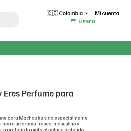
🇨🇴 Colombia
Mi cuenta
0 Items
y Eres Perfume para
fume para Machos ha sido especialmente
u perro un aroma fresco, masculino y
a protege la piel y el pelaje, evitando