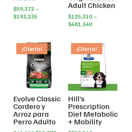
Adult Chicken
$
59,372
–
Price
$
193,235
$
125,310
–
range:
Price
$
481,340
$59,372
range:
through
$125,310
$193,235
through
¡Oferta!
¡Oferta!
$481,340
Evolve Classic
Hill’s
Cordero y
Prescription
Arroz para
Diet Metabolic
Perro Adulto
+ Mobility