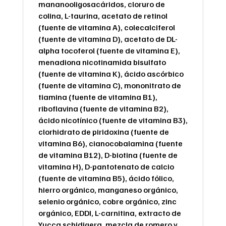
mananooligosacáridos, cloruro de
colina, L-taurina, acetato de retinol
(fuente de vitamina A), colecalciferol
(fuente de vitamina D), acetato de DL-
alpha tocoferol (fuente de vitamina E),
menadiona nicotinamida bisulfato
(fuente de vitamina K), ácido ascórbico
(fuente de vitamina C), mononitrato de
tiamina (fuente de vitamina B1),
riboflavina (fuente de vitamina B2),
ácido nicotínico (fuente de vitamina B3),
clorhidrato de piridoxina (fuente de
vitamina B6), cianocobalamina (fuente
de vitamina B12), D-biotina (fuente de
vitamina H), D-pantotenato de calcio
(fuente de vitamina B5), ácido fólico,
hierro orgánico, manganeso orgánico,
selenio orgánico, cobre orgánico, zinc
orgánico, EDDI, L-carnitina, extracto de
Yucca schidigera, mezcla de romero y