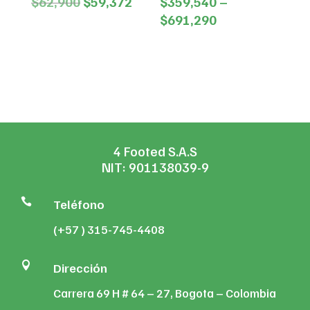
Original
Current
$
62,900
$
59,372
$
359,540
–
price
price
Price
$
691,290
was:
is:
range:
$62,900.
$59,372.
$359,540
through
$691,290
4 Footed S.A.S
NIT: 901138039-9

Teléfono
(+57 ) 315-745-4408

Dirección
Carrera 69 H # 64 – 27, Bogota – Colombia