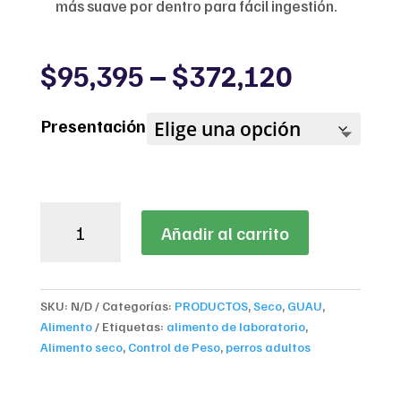
más suave por dentro para fácil ingestión.
Price
$
95,395
–
$
372,120
range:
$95,395
Presentación
through
$372,12
Alimento
Añadir al carrito
para
Perros
Cachorros
Nupec
SKU:
N/D
Categorías:
PRODUCTOS
,
Seco
,
GUAU
,
Primeros
Alimento
Etiquetas:
alimento de laboratorio
,
Cuidados
Alimento seco
,
Control de Peso
,
perros adultos
cantidad