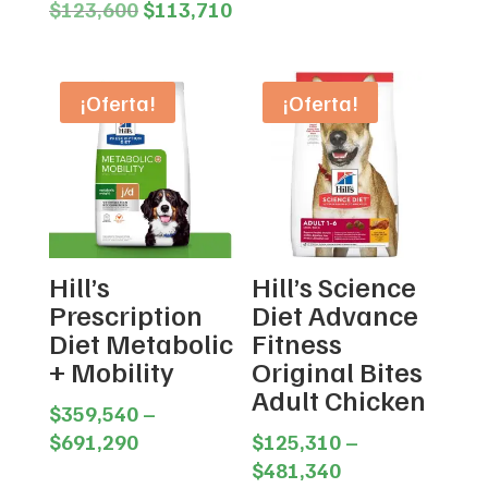
Original
Current
$
123,600
$
113,710
Valorado en
$101,940
5.00
price
price
de 5
through
was:
is:
$288,351
$123,600.
$113,710.
¡Oferta!
¡Oferta!
Hill’s
Hill’s Science
Prescription
Diet Advance
Diet Metabolic
Fitness
+ Mobility
Original Bites
Adult Chicken
$
359,540
–
Price
$
691,290
$
125,310
–
range:
Price
$
481,340