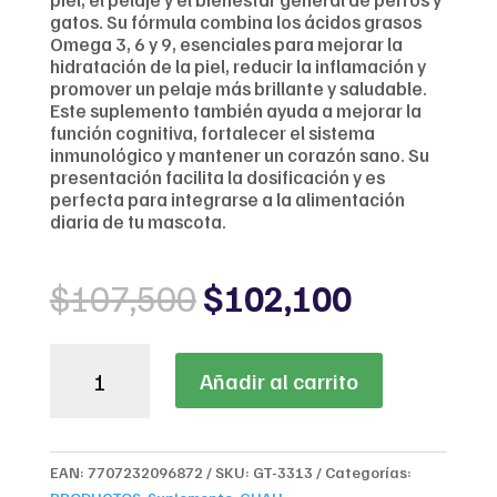
gatos. Su fórmula combina los ácidos grasos
Omega 3, 6 y 9, esenciales para mejorar la
hidratación de la piel, reducir la inflamación y
promover un pelaje más brillante y saludable.
Este suplemento también ayuda a mejorar la
función cognitiva, fortalecer el sistema
inmunológico y mantener un corazón sano. Su
presentación facilita la dosificación y es
perfecta para integrarse a la alimentación
diaria de tu mascota.
Original
Current
$
107,500
$
102,100
price
price
was:
is:
Omega
$107,500.
$102,100
Añadir al carrito
3-
6-
9
para
EAN:
7707232096872
SKU:
GT-3313
Categorías:
mascotas