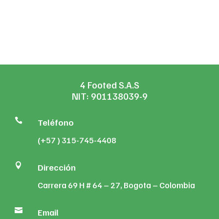
$359,540
range:
through
$125,310
$691,290
through
$481,340
4 Footed S.A.S
NIT: 901138039-9

Teléfono
(+57 ) 315-745-4408

Dirección
Carrera 69 H # 64 – 27, Bogota – Colombia

Email