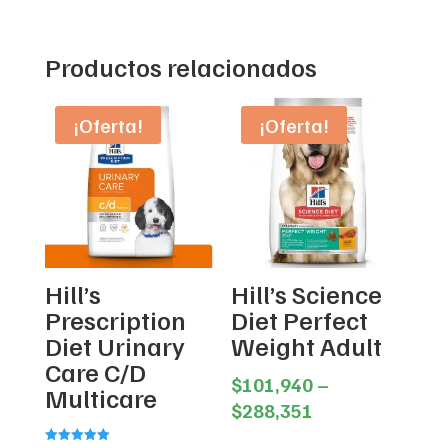
Productos relacionados
¡Oferta!
¡Oferta!
Hill’s
Hill’s Science
Prescription
Diet Perfect
Diet Urinary
Weight Adult
Care C/D
$
101,940
–
Multicare
Price
$
288,351
range: