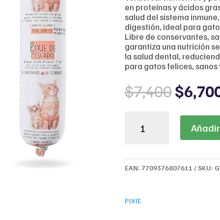
en proteínas y ácidos gra
salud del sistema inmune, l
digestión, ideal para gat
Libre de conservantes, sab
garantiza una nutrición se
la salud dental, reduciend
para gatos felices, sanos y
Origin
$
7,400
$
6,70
price
was:
Pixie
$7,400
Añadir 
de
Pescado
al
Horno
EAN:
7709376807611
SKU:
G
para
Gato
–
PIXIE
Nutrición
Natural