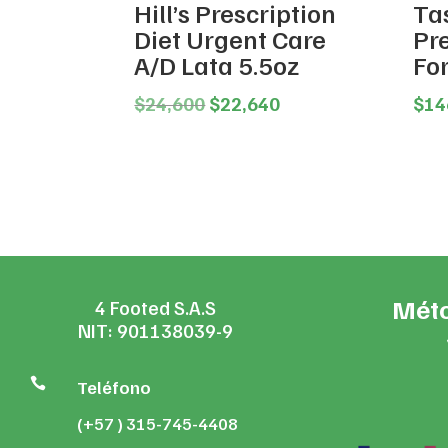
Hill’s Prescription
Tas
Diet Urgent Care
Pr
A/D Lata 5.5oz
Fo
Original
Current
$
24,600
$
22,640
$
14
price
price
was:
is:
$24,600.
$22,640.
Méto
4 Footed S.A.S
NIT: 901138039-9

Teléfono
(+57 ) 315-745-4408