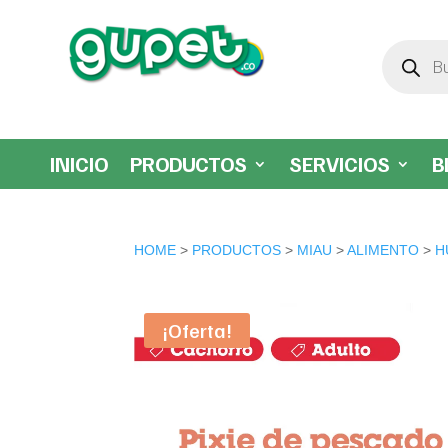
Búsqueda
de
productos
INICIO
PRODUCTOS
SERVICIOS
B
HOME
>
PRODUCTOS
>
MIAU
>
ALIMENTO
>
H
¡Oferta!