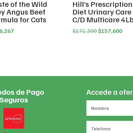
te of the Wild
Hill’s Prescription
ey Angus Beef
Diet Urinary Care
rmula for Cats
C/D Multicare 4L
Original
Cur
6,267
$
171,300
$
157,600
price
pric
was:
is:
$171,300.
$15
dos de Pago
Accede a ofer
Seguros