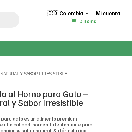
🇨🇴 Colombia
Mi cuenta
0 Items
 NATURAL Y SABOR IRRESISTIBLE
do al Horno para Gato –
al y Sabor Irresistible
o para gato es un alimento premium
 alta calidad, horneado lentamente para
enciar su sabor natural. Su fórmula rica