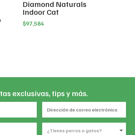
Diamond Naturals
Indoor Cat
b
$
97,584
rent
e
7,600.
tas exclusivas, tips y más.