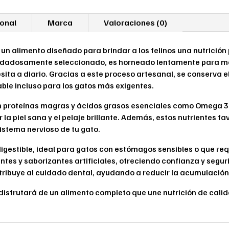
y
Sabor
ional
Marca
Valoraciones (0)
Irresistible
cantidad
 un alimento diseñado para brindar a los felinos una nutrición
uidadosamente seleccionado, es horneado lentamente para ma
sita a diario. Gracias a este proceso artesanal, se conserva e
ble incluso para los gatos más exigentes.
en proteínas magras y ácidos grasos esenciales como Omega 3
a piel sana y el pelaje brillante. Además, estos nutrientes fav
istema nervioso de tu gato.
estible, ideal para gatos con estómagos sensibles o que requ
antes y saborizantes artificiales, ofreciendo confianza y segu
tribuye al cuidado dental, ayudando a reducir la acumulación 
 disfrutará de un alimento completo que une nutrición de calid