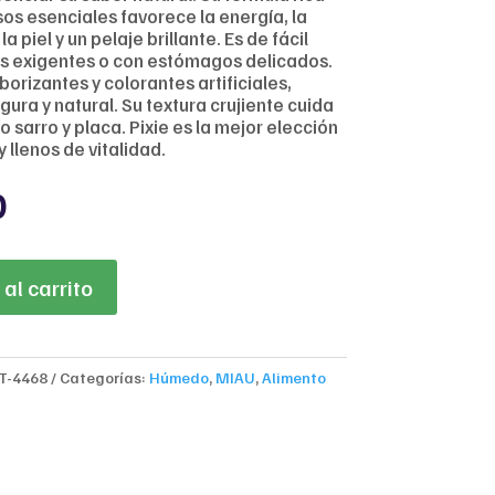
sos esenciales favorece la energía, la
a piel y un pelaje brillante. Es de fácil
os exigentes o con estómagos delicados.
orizantes y colorantes artificiales,
gura y natural. Su textura crujiente cuida
o sarro y placa. Pixie es la mejor elección
 llenos de vitalidad.
al
Current
0
price
is:
.
$6,700.
al carrito
T-4468
Categorías:
Húmedo
,
MIAU
,
Alimento