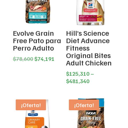
Evolve Grain
Hill’s Science
Free Pato para
Diet Advance
Perro Adulto
Fitness
Original Bites
Original
Current
$
78,600
$
74,191
Adult Chicken
price
price
was:
is:
$
125,310
–
$78,600.
$74,191.
Price
$
481,340
range:
$125,310
through
¡Oferta!
¡Oferta!
$481,340