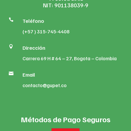
NIT: 901138039-9

Teléfono
(+57 ) 315-745-4408

Dirección
Carrera 69 H # 64 – 27, Bogota – Colombia

Email
contacto@gupet.co
Métodos de Pago Seguros