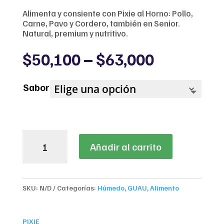
Alimenta y consiente con Pixie al Horno: Pollo,
Carne, Pavo y Cordero, también en Senior.
Natural, premium y nutritivo.
Price
$
50,100
–
$
63,000
range:
$50,100
Sabor
through
$63,000
Pixie
Añadir al carrito
para
Perros
–
Nutrición
SKU:
N/D
Categorías:
Húmedo
,
GUAU
,
Alimento
Natural
y
Sabor
PIXIE