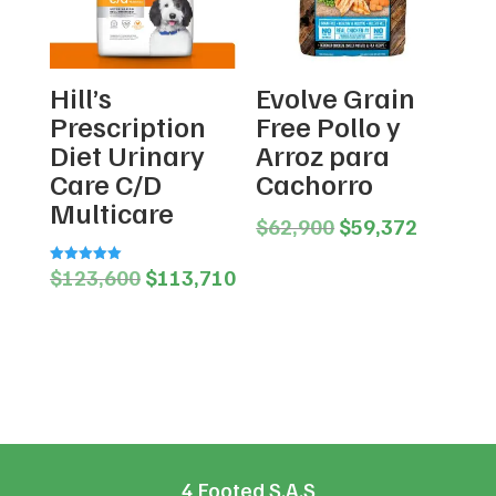
Hill’s
Evolve Grain
Prescription
Free Pollo y
Diet Urinary
Arroz para
Care C/D
Cachorro
Multicare
Original
Current
$
62,900
$
59,372
price
price
Original
Current
$
123,600
$
113,710
Valorado en
was:
is:
5.00
price
price
de 5
$62,900.
$59,372
was:
is:
$123,600.
$113,710.
4 Footed S.A.S