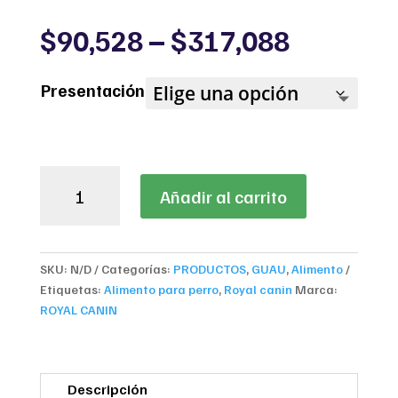
Price
$
90,528
–
$
317,088
range:
$90,528
Presentación
through
$317,08
ROYAL
Añadir al carrito
CANIN
MINI
ADULT
cantidad
SKU:
N/D
Categorías:
PRODUCTOS
,
GUAU
,
Alimento
Etiquetas:
Alimento para perro
,
Royal canin
Marca:
ROYAL CANIN
Descripción