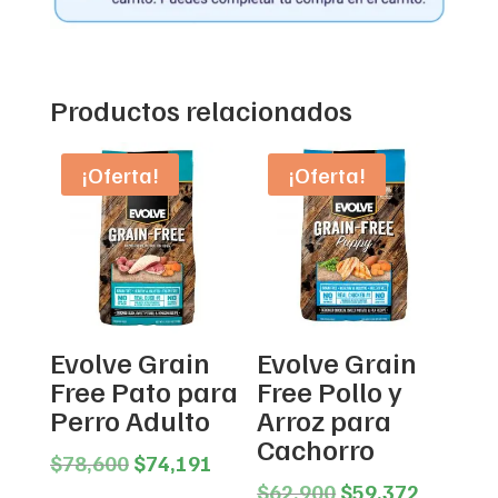
Productos relacionados
¡Oferta!
¡Oferta!
Evolve Grain
Evolve Grain
Free Pato para
Free Pollo y
Perro Adulto
Arroz para
Cachorro
Original
Current
$
78,600
$
74,191
price
price
Original
Current
$
62,900
$
59,372