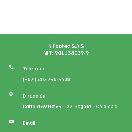
was:
is:
$645,480
$123,600.
$113,
4 Footed S.A.S
NIT: 901138039-9

Teléfono
(+57 ) 315-745-4408

Dirección
Carrera 69 H # 64 – 27, Bogota – Colombia

Email