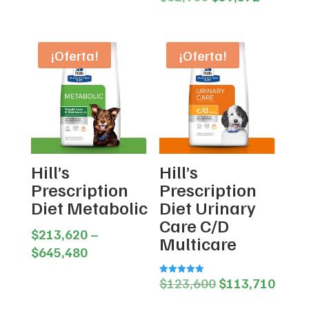
was:
is:
price
price
$78,600.
$74,191.
was:
is:
$62,900.
$59,372
¡Oferta!
¡Oferta!
Hill’s
Hill’s
Prescription
Prescription
Diet Metabolic
Diet Urinary
Care C/D
$
213,620
–
Multicare
Price
$
645,480
range:
Original
Curre
$
123,600
$
113,710
Valorado en
$213,620
5.00
price
price
de 5
through