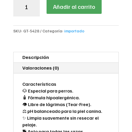
Añadir al carrito
Hipoalergenico
Para
Perros
Home
SKU:
GT-5428
Categoría:
importado
Breeze
Tear-
Free
cantidad
Descripción
Valoraciones (0)
Características
🐶 Especial para perros.
🧴 Fórmula hipoalergénica.
👁️ Libre de lágrimas (Tear-Free).
⚖️ pH balanceado para la piel canina.
✨ Limpia suavemente sin resecar el
pelaje.
🐕 Apto para todas las razas.