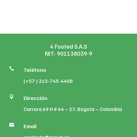
4 Footed S.A.S
NIT: 901138039-9

Teléfono
(+57 ) 315-745-4408

Dirección
Carrera 69 H # 64 – 27, Bogota – Colombia

Email