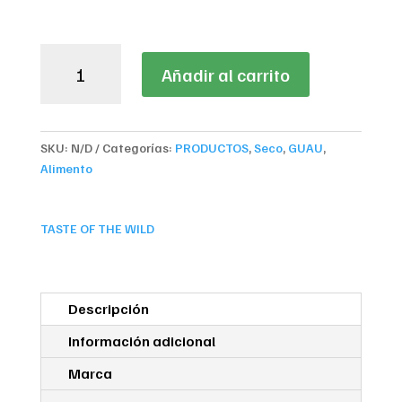
Taste
Añadir al carrito
of
the
Wild
Ancient
SKU:
N/D
Categorías:
PRODUCTOS
,
Seco
,
GUAU
,
Prairie
Alimento
-
Bisonte
cantidad
TASTE OF THE WILD
Descripción
Información adicional
Marca