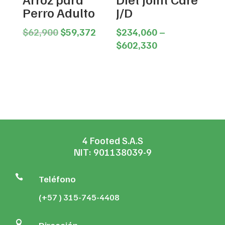
Perro Adulto
J/D
Original
Current
$
62,900
$
59,372
$
234,060
–
price
price
Price
$
602,330
was:
is:
range:
$62,900.
$59,372.
$234,060
through
$602,330
4 Footed S.A.S
NIT: 901138039-9

Teléfono
(+57 ) 315-745-4408
