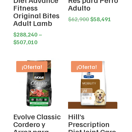
Fitness
Adulto
Original Bites
Original
Current
$
62,900
$
58,491
Adult Lamb
price
price
was:
is:
$
288,240
–
Price
$62,900.
$58,491
$
507,010
range:
$288,240
through
¡Oferta!
¡Oferta!
$507,010
Evolve Classic
Hill’s
Cordero y
Prescription
Arroz para
Diet Joint Care