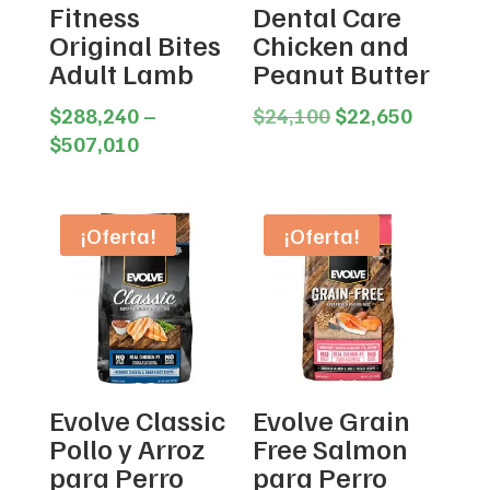
Fitness
Dental Care
Original Bites
Chicken and
Adult Lamb
Peanut Butter
Original
Current
$
288,240
–
$
24,100
$
22,650
Price
price
price
$
507,010
range:
was:
is:
$288,240
$24,100.
$22,650
through
¡Oferta!
¡Oferta!
$507,010
Evolve Classic
Evolve Grain
Pollo y Arroz
Free Salmon
para Perro
para Perro