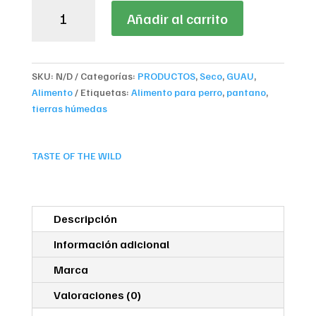
Taste
Añadir al carrito
of
the
Wild
Pacific
SKU:
N/D
Categorías:
PRODUCTOS
,
Seco
,
GUAU
,
Stream
Alimento
Etiquetas:
Alimento para perro
,
pantano
,
cantidad
tierras húmedas
TASTE OF THE WILD
Descripción
Información adicional
Marca
Valoraciones (0)