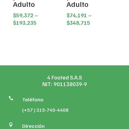
Adulto
Adulto
$
59,372
–
$
74,191
–
Price
Price
$
193,235
$
348,715
range:
range:
$59,372
$74,191
through
through
$193,235
$348,715
4 Footed S.A.S
NIT: 901138039-9

Teléfono
(+57 ) 315-745-4408

Dirección