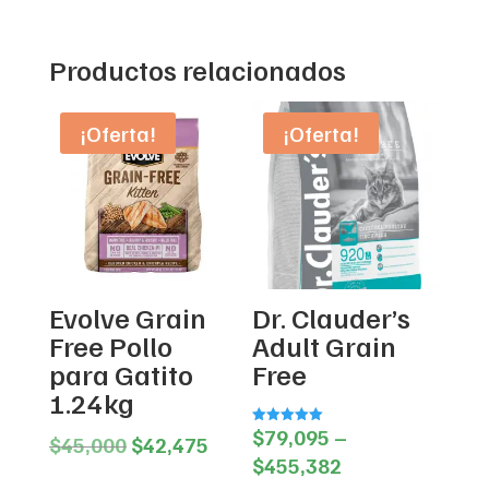
Productos relacionados
¡Oferta!
¡Oferta!
Evolve Grain
Dr. Clauder’s
Free Pollo
Adult Grain
para Gatito
Free
1.24kg
$
79,095
–
Valorado en
Original
Current
$
45,000
$
42,475
5.00
Price
de 5
$
455,382
price
price