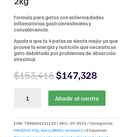
2kg
Formula para gatos con enfermedades
inflamatorias gastrointestinales y
convalecencia.
Ayuda a que tu 4 patas se sienta mejor ya que
provee la energía y nutrición que necesita un
gato debilitado por problemas de absorción
intestinal.
Original
Current
$
153,416
$
147,328
price
price
was:
is:
Vet
$153,416.
$147,328
Añadir al carrito
Life
Feline
Gastrointestinal
para
EAN:
7898604431152
SKU:
GT-0576
Categorías:
Gato
PRODUCTOS
,
Seco
,
MIAU
,
Alimento
Etiquetas:
2kg