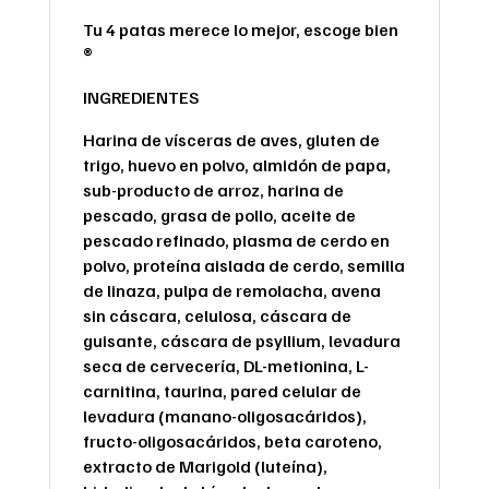
Tu 4 patas merece lo mejor, escoge bien
®
INGREDIENTES
Harina de vísceras de aves, gluten de
trigo, huevo en polvo, almidón de papa,
sub-producto de arroz, harina de
pescado, grasa de pollo, aceite de
pescado refinado, plasma de cerdo en
polvo, proteína aislada de cerdo, semilla
de linaza, pulpa de remolacha, avena
sin cáscara, celulosa, cáscara de
guisante, cáscara de psyllium, levadura
seca de cervecería, DL-metionina, L-
carnitina, taurina, pared celular de
levadura (manano-oligosacáridos),
fructo-oligosacáridos, beta caroteno,
extracto de Marigold (luteína),