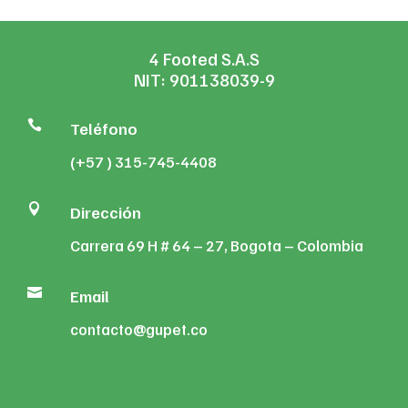
4 Footed S.A.S
NIT: 901138039-9

Teléfono
(+57 ) 315-745-4408

Dirección
Carrera 69 H # 64 – 27, Bogota – Colombia

Email
contacto@gupet.co