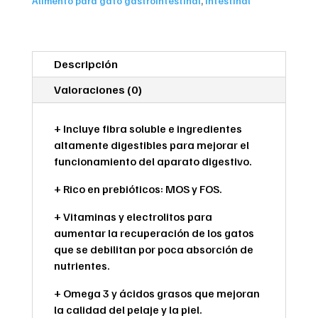
Alimento para gato gastrointestinal
,
intestinal
cantidad
Descripción
Valoraciones (0)
+ Incluye fibra soluble e ingredientes
altamente digestibles para mejorar el
funcionamiento del aparato digestivo.
+ Rico en prebióticos: MOS y FOS.
+ Vitaminas y electrolitos para
aumentar la recuperación de los gatos
que se debilitan por poca absorción de
nutrientes.
+ Omega 3 y ácidos grasos que mejoran
la calidad del pelaje y la piel.