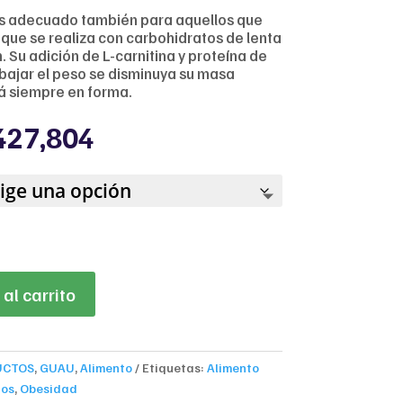
os adecuado también para aquellos que
 que se realiza con carbohidratos de lenta
n. Su adición de L-carnitina y proteína de
 bajar el peso se disminuya su masa
á siempre en forma.
Price
427,804
range:
$109,991
through
$427,804
al carrito
UCTOS
,
GUAU
,
Alimento
Etiquetas:
Alimento
cos
,
Obesidad