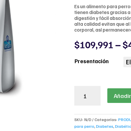
Es un alimento para perr
tienen diabetes gracias a
digestión y fácil absorció
alta calidad evitan que al
corporal, así permanecer
$
109,991
–
$
Presentación
Vet
Añadir 
Life
Obesity
&
Diabetic
SKU:
N/D
Categorías:
PROD
cantidad
para perro
,
Diabetes
,
Diabéti