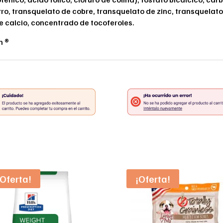
erro, transquelato de cobre, transquelato de zinc, transquel
de calcio, concentrado de tocoferoles.
n ®
¡Oferta!
¡Oferta!