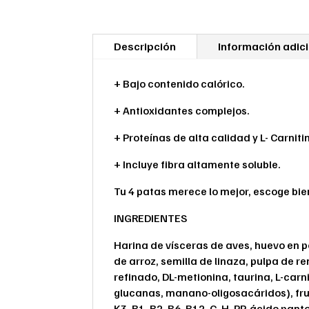
Descripción
Información adic
+ Bajo contenido calórico.
+ Antioxidantes complejos.
+ Proteínas de alta calidad y L- Carniti
+ Incluye fibra altamente soluble.
Tu 4 patas merece lo mejor, escoge bie
INGREDIENTES
Harina de vísceras de aves, huevo en p
de arroz, semilla de linaza, pulpa de 
refinado, DL-metionina, taurina, L-carn
glucanas, manano-oligosacáridos), fruc
K3, B1, B2, B6, B12, C, H, PP, ácido pan