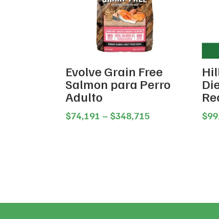
Evolve Grain Free
Hil
Salmon para Perro
Di
Adulto
Re
Price
$
74,191
–
$
348,715
$
99
range:
$74,191
through
$348,715