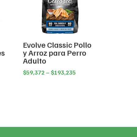
Evolve Classic Pollo
es
y Arroz para Perro
Adulto
Price
$
59,372
–
$
193,235
t
range:
$59,372
through
0.
$193,235