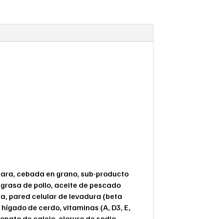
scara, cebada en grano, sub-producto
 grasa de pollo, aceite de pescado
na, pared celular de levadura (beta
hígado de cerdo, vitaminas (A, D3, E,
rbonato de calcio, cloruro de sodio,