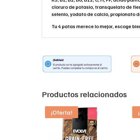
cloruro de potasio, transquelato de fi
selenio, yodato de calcio, propionato 
Tu 4 patas merece lo mejor, escoge bie
Productos relacionados
¡Oferta!