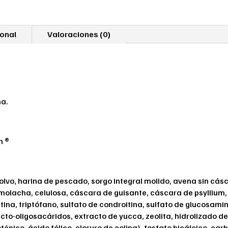
ional
Valoraciones (0)
na.
n ®
olvo, harina de pescado, sorgo integral molido, avena sin cá
remolacha, celulosa, cáscara de guisante, cáscara de psyllium,
itina, triptófano, sulfato de condroitina, sulfato de glucosami
to-oligosacáridos, extracto de yucca, zeolita, hidrolizado de 
toténico, ácido fólico, cloruro de colina), fosfato bicálcico, ca