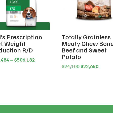
l’s Prescription
Totally Grainless
et Weight
Meaty Chew Bon
duction R/D
Beef and Sweet
Potato
Price
,484
–
$
506,182
range:
Original
Curren
$
24,100
$
22,650
$99,484
price
price
through
was:
is:
$506,182
$24,100.
$22,65