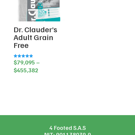
Dr. Clauder’s
Adult Grain
Free
$
79,095
–
Valorado en
5.00
Price
de 5
$
455,382
range:
$79,095
through
$455,382
4 Footed S.A.S
NIT: 901138039-9