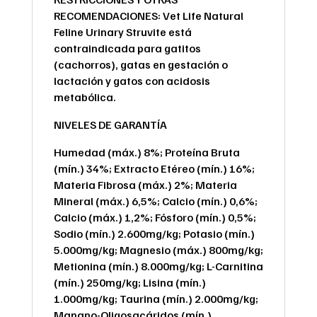
RECOMENDACIONES: Vet Life Natural
Feline Urinary Struvite está
contraindicada para gatitos
(cachorros), gatas en gestación o
lactación y gatos con acidosis
metabólica.
NIVELES DE GARANTÍA
Humedad (máx.) 8%; Proteína Bruta
(mín.) 34%; Extracto Etéreo (mín.) 16%;
Materia Fibrosa (máx.) 2%; Materia
Mineral (máx.) 6,5%; Calcio (mín.) 0,6%;
Calcio (máx.) 1,2%; Fósforo (mín.) 0,5%;
Sodio (mín.) 2.600mg/kg; Potasio (mín.)
5.000mg/kg; Magnesio (máx.) 800mg/kg;
Metionina (mín.) 8.000mg/kg; L-Carnitina
(mín.) 250mg/kg; Lisina (mín.)
1.000mg/kg; Taurina (mín.) 2.000mg/kg;
Manano-Oligosacáridos (mín.)