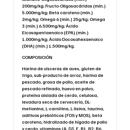
200mg/kg; Fructo-Oligosacáridos (mín.)
5.000mg/kg; Beta caroteno (mín.)
2mg/kg; Omega 6 (mín.) 25g/kg; Omega
3 (mín.) 6.500mg/kg; Ácido
Eicosapentaenoico (EPA) (mín.)
1.000mg/kg; Ácido Docosahexaenoico
(DHA) (mín.) 1.500mg/kg.
COMPOSICIÓN
Harina de vísceras de aves, gluten de
trigo, sub-producto de arroz, harina de
pescado, grasa de pollo, aceite de
pescado refinado, huevo en polvo,
proteína aislada de cerdo, celulosa,
levadura seca de cervecería, DL-
metionina, L-carnitina, L-lisina, taurina,
aditivos prebióticos (FOS y MOS), beta
caroteno, hidrolizado de hígado de pollo
y cerdo, vitaminas (A, D3, E, B1, B2, B6,