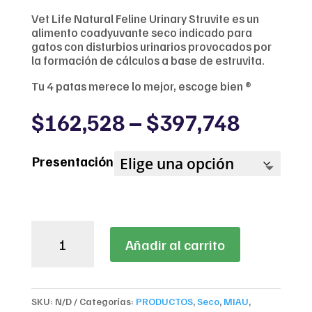
Vet Life Natural Feline Urinary Struvite es un
alimento coadyuvante seco indicado para
gatos con disturbios urinarios provocados por
la formación de cálculos a base de estruvita.
Tu 4 patas merece lo mejor, escoge bien ®
Price
$
162,528
–
$
397,748
range:
$162,5
Presentación
throug
$397,7
Vet
Añadir al carrito
Life
Urinary
Struvite
Gatos
SKU:
N/D
Categorías:
PRODUCTOS
,
Seco
,
MIAU
,
cantidad