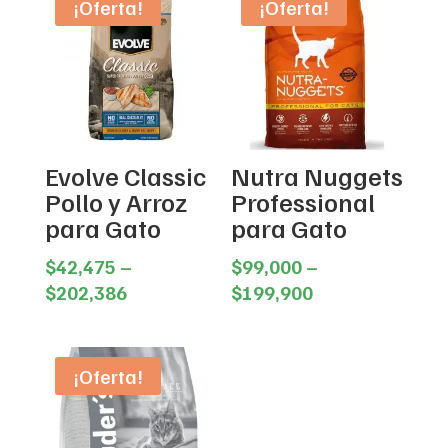
¡Oferta!
¡Oferta!
Evolve Classic
Nutra Nuggets
Pollo y Arroz
Professional
para Gato
para Gato
$
42,475
–
$
99,000
–
Price
Price
$
202,386
$
199,900
range:
range:
$42,475
$99,000
through
through
¡Oferta!
$202,386
$199,900