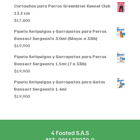
range:
Cortauñas para Perros Greenbrier Kennel Club
$79,199
13.2 cm
through
$
17,800
$356,999
Pipeta Antipulgas y Garrapatas para Perros
Bansect Sergeants 3.0ml (Mayor a 33lb)
$
19,900
Pipeta Antipulgas y Garrapatas para Perros
Bansect Sergeants 1.5ml (7 a 33lb)
$
19,900
Pipeta Antipulgas y Garrapatas para Gatos
Bansect Sergeants 1.4ml
$
19,900
4 Footed S.A.S
NIT: 901138039-9