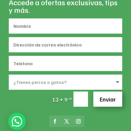
Accede a ofertas exclusivas, tips
y más.
=
Enviar
13 + 9