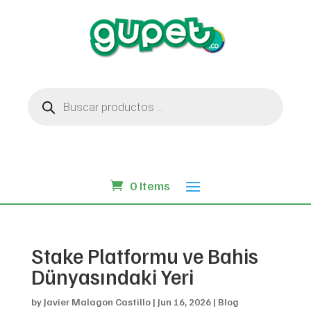
Búsqueda
de
productos
0 Items
Stake Platformu ve Bahis
Dünyasındaki Yeri
by
Javier Malagon Castillo
|
Jun 16, 2026
|
Blog