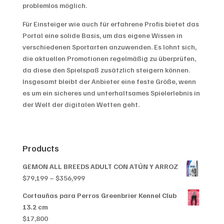
problemlos möglich.
Für Einsteiger wie auch für erfahrene Profis bietet das
Portal eine solide Basis, um das eigene Wissen in
verschiedenen Sportarten anzuwenden. Es lohnt sich,
die aktuellen Promotionen regelmäßig zu überprüfen,
da diese den Spielspaß zusätzlich steigern können.
Insgesamt bleibt der Anbieter eine feste Größe, wenn
es um ein sicheres und unterhaltsames Spielerlebnis in
der Welt der digitalen Wetten geht.
Products
GEMON ALL BREEDS ADULT CON ATÚN Y ARROZ
Price
$
79,199
–
$
356,999
range:
Cortauñas para Perros Greenbrier Kennel Club
$79,199
13.2 cm
through
$
17,800
$356,999