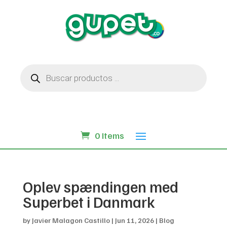
Búsqueda
de
productos
0 Items
Oplev spændingen med
Superbet i Danmark
by
Javier Malagon Castillo
|
Jun 11, 2026
|
Blog