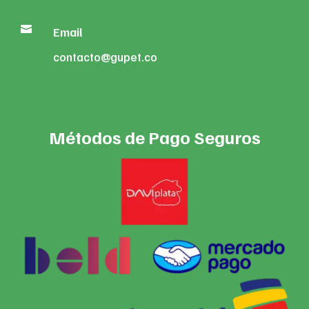

Email
contacto@gupet.co
Métodos de Pago Seguros