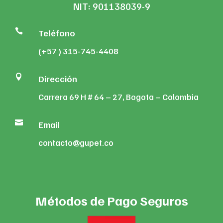
NIT: 901138039-9

Teléfono
(+57 ) 315-745-4408

Dirección
Carrera 69 H # 64 – 27, Bogota – Colombia

Email
contacto@gupet.co
Métodos de Pago Seguros