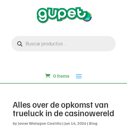
Búsqueda
de
productos
0 Items
Alles over de opkomst van
trueluck in de casinowereld
by
Javier Malagon Castillo
|
Jun 16, 2026
|
Blog