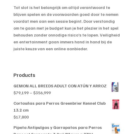
Tot slot is het belangrijk om altijd verantwoord te
blijven spelen en de voorwaarden goed door te nemen
voordat men aan een sessie begint. Door verstandig
om te gaan met je budget kun je het plezier in het spel
behouden zonder onnodige risico’s te lopen. Veiligheid
en entertainment gaan immers hand in hand bij de
juiste keuze van een online aanbieder.
Products
GEMON ALL BREEDS ADULT CON ATÚN Y ARROZ
Price
$
79,199
–
$
356,999
range:
Cortauñas para Perros Greenbrier Kennel Club
$79,199
13.2 cm
through
$
17,800
$356,999
Pipeta Antipulgas y Garrapatas para Perros