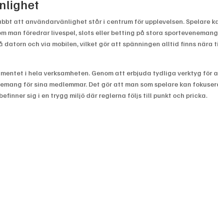
nlighet
bt att användarvänlighet står i centrum för upplevelsen. Spelare k
om man föredrar livespel, slots eller betting på stora sportevenemang
 datorn och via mobilen, vilket gör att spänningen alltid finns nära ti
mentet i hela verksamheten. Genom att erbjuda tydliga verktyg för a
gemang för sina medlemmar. Det gör att man som spelare kan fokuser
inner sig i en trygg miljö där reglerna följs till punkt och pricka.