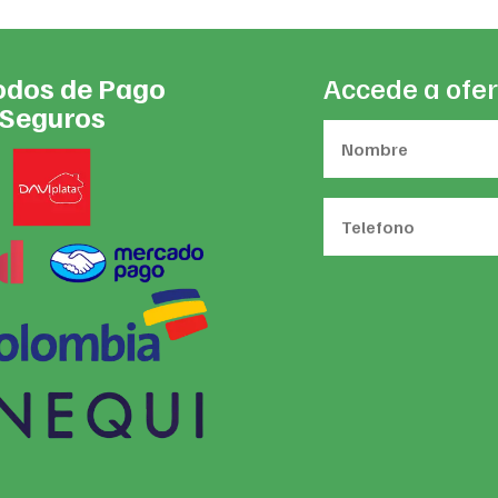
dos de Pago
Accede a ofer
Seguros